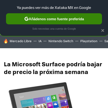
Ya puedes ver más de Xataka MX en Google
SELECCIÓN
GAMING
HOME
AUTO
TERRITORIO SAM
Añádenos como fuente preferida
Solo necesitas una cuenta de Google
×
HOY SE HABLA DE
Mercado Libre
IA
Nintendo Switch
Playstation
S
La Microsoft Surface podría bajar
de precio la próxima semana