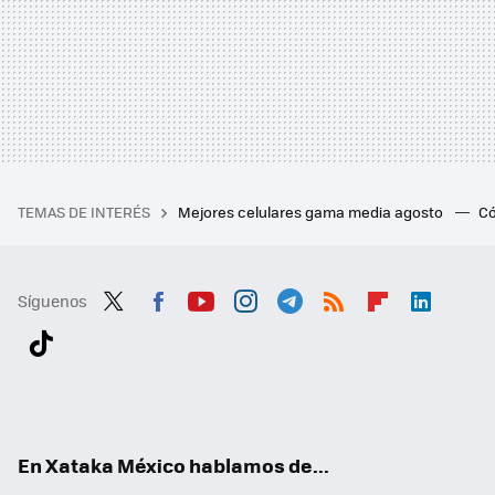
TEMAS DE INTERÉS
Mejores celulares gama media agosto
Có
Síguenos
Twit
Fac
You
Inst
Tele
RSS
Flip
Link
ter
ebo
tub
agr
gra
boa
edI
Tikt
ok
e
am
m
rd
n
ok
En Xataka México hablamos de...