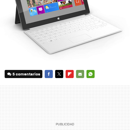
5 comentarios
FACEBOOK
TWITTER
FLIPBOARD
E-
WHATSAPP
MAIL