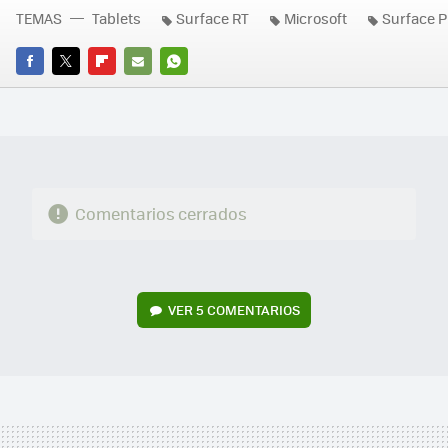
TEMAS
Tablets
Surface RT
Microsoft
Surface P
FACEBOOK
TWITTER
FLIPBOARD
E-
WHATSAPP
MAIL
Comentarios cerrados
VER
5 COMENTARIOS