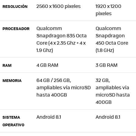
2560 x 1600 pixeles
1920 x 1200
RESOLUCIÓN
pixeles
Qualcomm
Qualcomm
PROCESADOR
Snapdragon 835 Octa
Snapdragon
Core (4 x 2.35 Ghz + 4 x
450 Octa Core
1.9 Ghz)
(1.8 GHz)
4 GB RAM
3 GB RAM
RAM
64 GB / 256 GB,
32 GB,
MEMORIA
ampliables vía microSD
ampliables vía
hasta 400GB
microSD hasta
400GB
Android 8.1
Android 8.1
SISTEMA
OPERATIVO