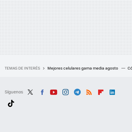
TEMAS DE INTERÉS
Mejores celulares gama media agosto
Có
Síguenos
Twit
Fac
You
Inst
Tele
RSS
Flip
Link
ter
ebo
tub
agr
gra
boa
edI
Tikt
ok
e
am
m
rd
n
ok