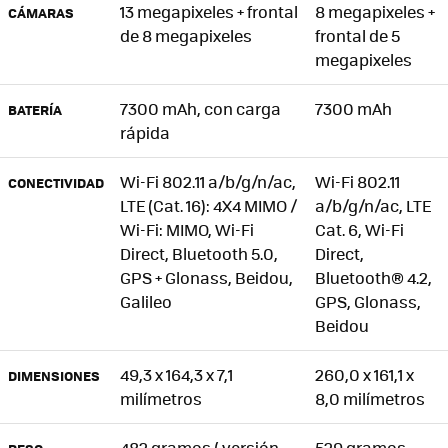
13 megapixeles + frontal
8 megapixeles +
CÁMARAS
de 8 megapixeles
frontal de 5
megapixeles
7300 mAh, con carga
7300 mAh
BATERÍA
rápida
Wi-Fi 802.11 a/b/g/n/ac,
Wi-Fi 802.11
CONECTIVIDAD
LTE (Cat. 16): 4X4 MIMO /
a/b/g/n/ac, LTE
Wi-Fi: MIMO, Wi-Fi
Cat. 6, Wi-Fi
Direct, Bluetooth 5.0,
Direct,
GPS + Glonass, Beidou,
Bluetooth® 4.2,
Galileo
GPS, Glonass,
Beidou
49,3 x 164,3 x 7,1
260,0 x 161,1 x
DIMENSIONES
milímetros
8,0 milímetros
482 gramos ( versión
529 gramos