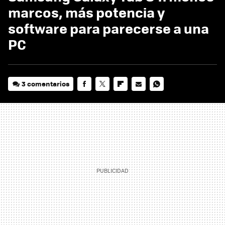
marcos, más potencia y
software para parecerse a una
PC
3 comentarios
FACEBOOK
TWITTER
FLIPBOARD
E-
WHATSAPP
MAIL