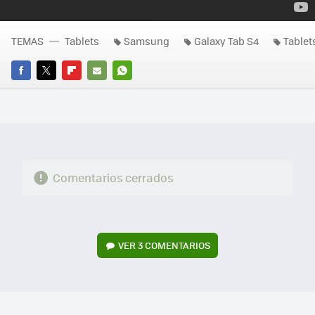
TEMAS
Tablets
Samsung
Galaxy Tab S4
Tablet
FACEBOOK
TWITTER
FLIPBOARD
E-
WHATSAPP
MAIL
Comentarios cerrados
VER
3 COMENTARIOS