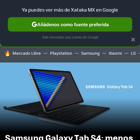
Ya puedes ver más de Xataka MX en Google
SELECCIÓN
GAMING
HOME
AUTO
TERRITORIO SAM
Añádenos como fuente preferida
Solo necesitas una cuenta de Google
×
HOY SE HABLA DE
Mercado Libre
Playstation
Samsung
Xiaomi
LG
Samsung Galaxy Tab S4: menos