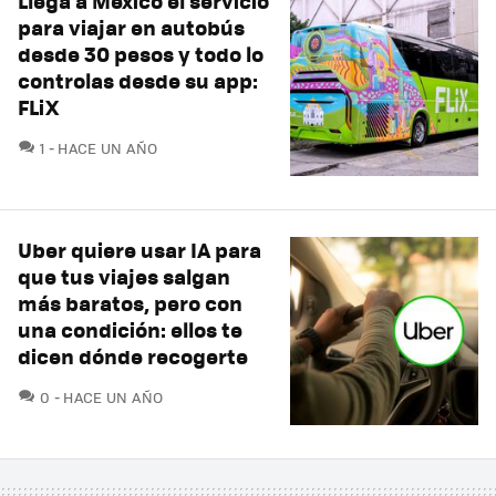
Llega a México el servicio
para viajar en autobús
desde 30 pesos y todo lo
controlas desde su app:
FLiX
COMENTARIOS
1
HACE UN AÑO
Uber quiere usar IA para
que tus viajes salgan
más baratos, pero con
una condición: ellos te
dicen dónde recogerte
COMENTARIOS
0
HACE UN AÑO