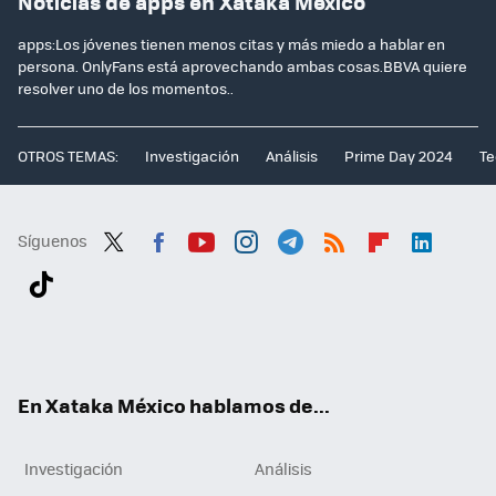
Noticias de apps en Xataka México
apps:Los jóvenes tienen menos citas y más miedo a hablar en
persona. OnlyFans está aprovechando ambas cosas.BBVA quiere
resolver uno de los momentos..
OTROS TEMAS:
Investigación
Análisis
Prime Day 2024
Te
Síguenos
Twit
Fac
You
Inst
Tele
RSS
Flip
Link
ter
ebo
tub
agr
gra
boa
edI
Tikt
ok
e
am
m
rd
n
ok
En Xataka México hablamos de...
Investigación
Análisis