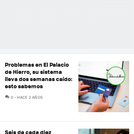
Problemas en El Palacio
de Hierro, su sistema
lleva dos semanas caído:
esto sabemos
COMENTARIOS
0
HACE 2 AÑOS
Seis de cada diez