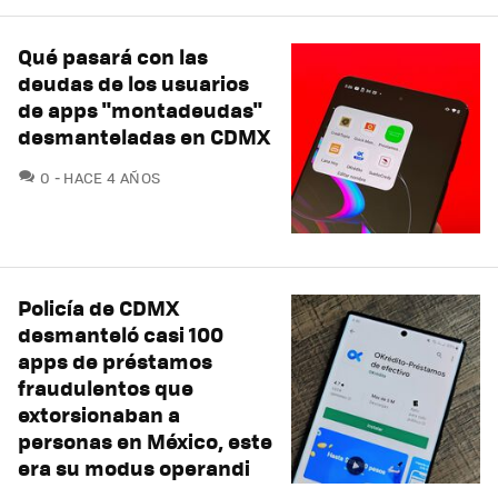
Qué pasará con las
deudas de los usuarios
de apps "montadeudas"
desmanteladas en CDMX
COMENTARIOS
0
HACE 4 AÑOS
Policía de CDMX
desmanteló casi 100
apps de préstamos
fraudulentos que
extorsionaban a
personas en México, este
era su modus operandi