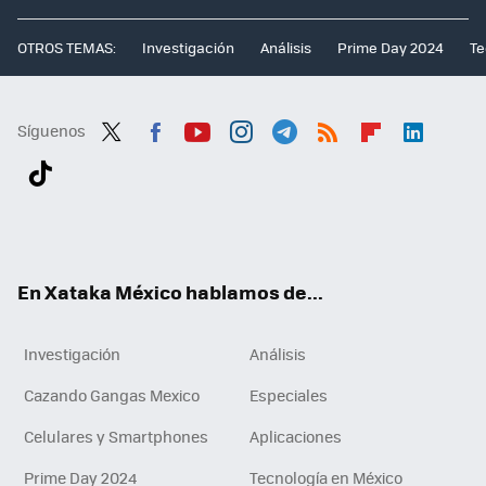
OTROS TEMAS:
Investigación
Análisis
Prime Day 2024
Te
Síguenos
Twit
Fac
You
Inst
Tele
RSS
Flip
Link
ter
ebo
tub
agr
gra
boa
edI
Tikt
ok
e
am
m
rd
n
ok
En Xataka México hablamos de...
Investigación
Análisis
Cazando Gangas Mexico
Especiales
Celulares y Smartphones
Aplicaciones
Prime Day 2024
Tecnología en México