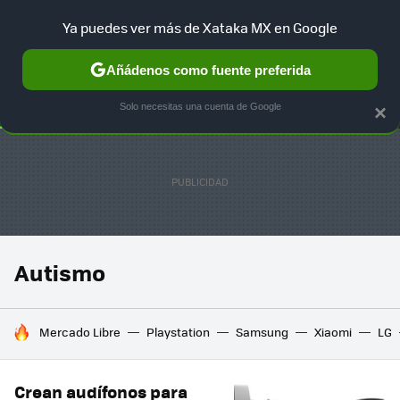
Ya puedes ver más de Xataka MX en Google
SELECCIÓN
GAMING
HOME
AUTO
TERRITORIO SAM
Añádenos como fuente preferida
Solo necesitas una cuenta de Google
×
Autismo
HOY SE HABLA DE
Mercado Libre
Playstation
Samsung
Xiaomi
LG
Crean audífonos para