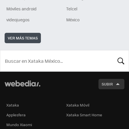
Móviles android
Telcel
videojuegos
México
VER MÁS TEMAS
BUSCA
SUBIR
Xataka
Xataka Móvil
Applesfera
Xataka Smart Home
Mundo Xiaomi