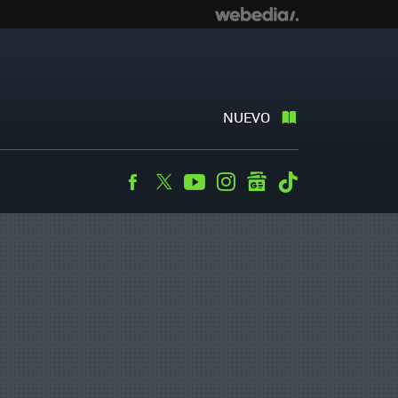
NUEVO
Facebook
Twitter
Youtube
Instagram
googlenews
Tiktok