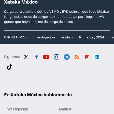
Xataka México
Carga para el auto eléctrico:VEMO y BYD quieren que todo México
tenga estaciones de carga: han hecho equipo para lograrlo.VW
quiere que haya centros de carga de autos..
OTROS TEMAS:
Investigación
Análisis
Prime Day 2024
Te
Síguenos
Twit
Fac
You
Inst
Tele
RSS
Flip
Link
ter
ebo
tub
agr
gra
boa
edI
Tikt
ok
e
am
m
rd
n
ok
En Xataka México hablamos de...
Investigación
Análisis