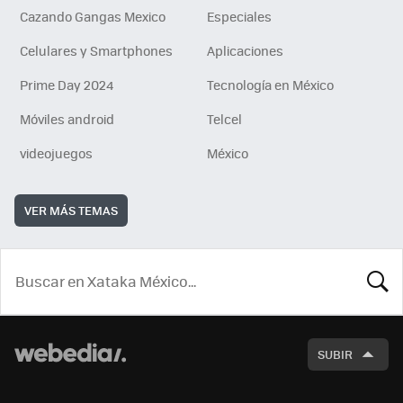
Cazando Gangas Mexico
Especiales
Celulares y Smartphones
Aplicaciones
Prime Day 2024
Tecnología en México
Móviles android
Telcel
videojuegos
México
VER MÁS TEMAS
BUSCA
SUBIR