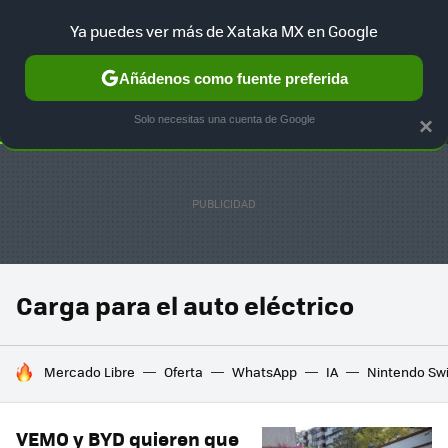
Ya puedes ver más de Xataka MX en Google
SELECCIÓN
GAMING
HOME
AUTO
TERRITORIO SAM
Añádenos como fuente preferida
Solo necesitas una cuenta de Google
×
Carga para el auto eléctrico
HOY SE HABLA DE
Mercado Libre
Oferta
WhatsApp
IA
Nintendo Sw
VEMO y BYD quieren que