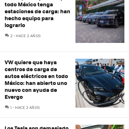
todo México tenga
estaciones de carga: han
hecho equipo para
lograrlo
COMENTARIOS
2
HACE 2 AÑOS
VW quiere que haya
centros de carga de
autos eléctricos en todo
México: han abierto uno
nuevo con ayuda de
Evergo
COMENTARIOS
1
HACE 2 AÑOS
Los Tesla son demasiado