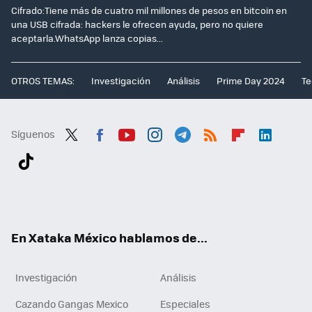
Cifrado:Tiene más de cuatro mil millones de pesos en bitcoin en
una USB cifrada: hackers le ofrecen ayuda, pero no quiere
aceptarla.WhatsApp lanza copias...
OTROS TEMAS:
Investigación
Análisis
Prime Day 2024
Te
Síguenos
Twit
Fac
You
Inst
Tele
RSS
Flip
Link
ter
ebo
tub
agr
gra
boa
edI
Tikt
ok
e
am
m
rd
n
ok
En Xataka México hablamos de...
Investigación
Análisis
Cazando Gangas Mexico
Especiales