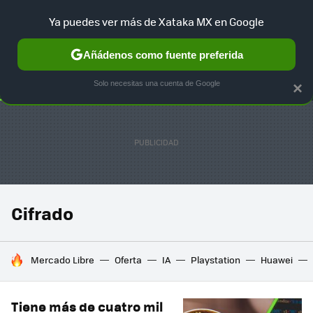
Ya puedes ver más de Xataka MX en Google
SELECCIÓN
GAMING
HOME
AUTO
TERRITORIO SAM
Añádenos como fuente preferida
Solo necesitas una cuenta de Google
×
Cifrado
HOY SE HABLA DE
Mercado Libre
Oferta
IA
Playstation
Huawei
Tiene más de cuatro mil