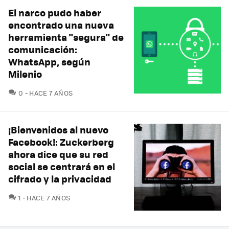
El narco pudo haber
encontrado una nueva
herramienta "segura" de
comunicación:
WhatsApp, según
Milenio
COMENTARIOS
0
HACE 7 AÑOS
¡Bienvenidos al nuevo
Facebook!: Zuckerberg
ahora dice que su red
social se centrará en el
cifrado y la privacidad
COMENTARIOS
1
HACE 7 AÑOS