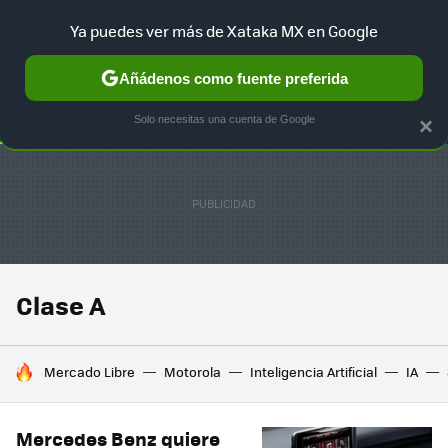
Ya puedes ver más de Xataka MX en Google
SELECCIÓN
GAMING
HOME
AUTO
TERRITORIO SAM
Añádenos como fuente preferida
Solo necesitas una cuenta de Google
×
Clase A
HOY SE HABLA DE
Mercado Libre
Motorola
Inteligencia Artificial
IA
Mercedes Benz quiere