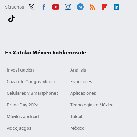
Síguenos
Twit
Fac
You
Inst
Tele
RSS
Flip
Link
ter
ebo
tub
agr
gra
boa
edI
Tikt
ok
e
am
m
rd
n
ok
En Xataka México hablamos de...
Investigación
Análisis
Cazando Gangas Mexico
Especiales
Celulares y Smartphones
Aplicaciones
Prime Day 2024
Tecnología en México
Móviles android
Telcel
videojuegos
México