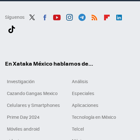
Síguenos
Twit
Fac
You
Inst
Tele
RSS
Flip
Link
ter
ebo
tub
agr
gra
boa
edI
Tikt
ok
e
am
m
rd
n
ok
En Xataka México hablamos de...
Investigación
Análisis
Cazando Gangas Mexico
Especiales
Celulares y Smartphones
Aplicaciones
Prime Day 2024
Tecnología en México
Móviles android
Telcel