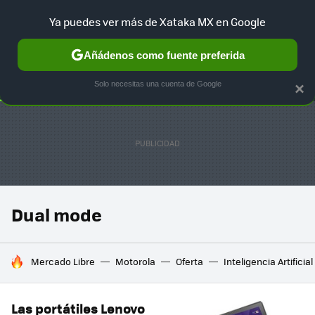
Ya puedes ver más de Xataka MX en Google
SELECCIÓN
GAMING
HOME
AUTO
TERRITORIO SAM
Añádenos como fuente preferida
Solo necesitas una cuenta de Google
×
Dual mode
HOY SE HABLA DE
Mercado Libre
Motorola
Oferta
Inteligencia Artificial
Las portátiles Lenovo