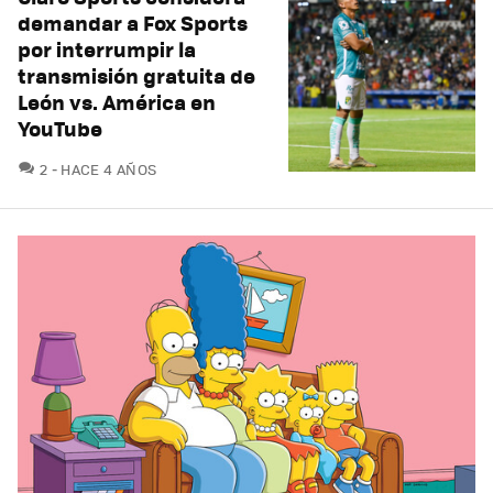
demandar a Fox Sports
por interrumpir la
transmisión gratuita de
León vs. América en
YouTube
COMENTARIOS
2
HACE 4 AÑOS