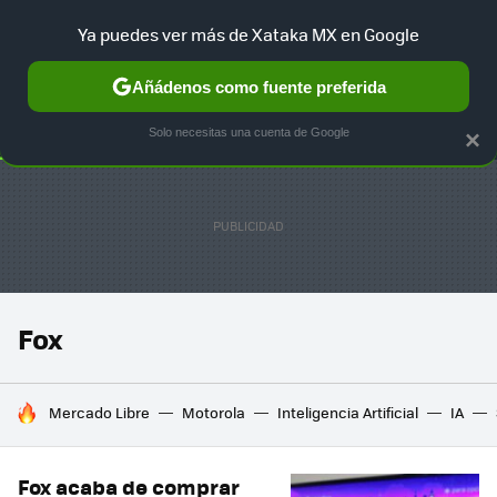
Ya puedes ver más de Xataka MX en Google
SELECCIÓN
GAMING
HOME
AUTO
TERRITORIO SAM
Añádenos como fuente preferida
Solo necesitas una cuenta de Google
×
Fox
HOY SE HABLA DE
Mercado Libre
Motorola
Inteligencia Artificial
IA
Fox acaba de comprar