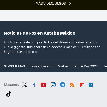
MÁS VIDEOJUEGOS
Noticias de Fox en Xataka México
Fox:Fox acaba de comprar Roku y el streaming podría tener un
nuevo gigante: Tubi ahora tiene acceso a más de 100 millones de
hogares.FOX no sólo se..
OTROS TEMAS:
Investigación
Análisis
Prime Day 2024
Te
Síguenos
Twit
Fac
You
Inst
Tele
RSS
Flip
Link
ter
ebo
tub
agr
gra
boa
edI
Tikt
ok
e
am
m
rd
n