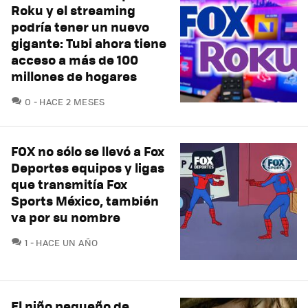
Roku y el streaming
podría tener un nuevo
gigante: Tubi ahora tiene
acceso a más de 100
millones de hogares
COMENTARIOS
0
HACE 2 MESES
FOX no sólo se llevó a Fox
Deportes equipos y ligas
que transmitía Fox
Sports México, también
va por su nombre
COMENTARIOS
1
HACE UN AÑO
El niño pequeño de