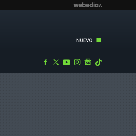
NUEVO
Facebook
Twitter
Youtube
Instagram
googlenews
Tiktok