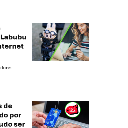
n
e Labubu
nternet
adores
s de
do por
pudo ser