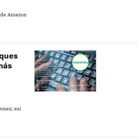
lo de Amazon
aques
 más
onan; así