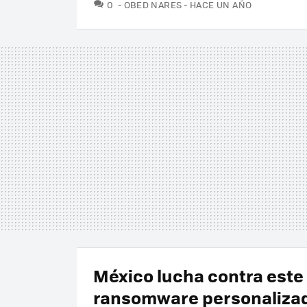
COMENTARIOS
0
OBED NARES
HACE UN AÑO
México lucha contra este
ransomware personaliza