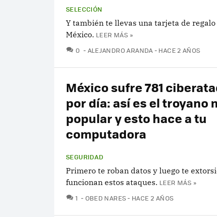
SELECCIÓN
Y también te llevas una tarjeta de rega
México.
LEER MÁS »
COMENTARIOS
0
ALEJANDRO ARANDA
HACE 2 AÑOS
México sufre 781 ciberat
por día: así es el troyano
popular y esto hace a tu
computadora
SEGURIDAD
Primero te roban datos y luego te extorsi
funcionan estos ataques.
LEER MÁS »
COMENTARIOS
1
OBED NARES
HACE 2 AÑOS