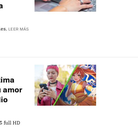
a
es.
LEER MÁS
tima
su amor
dio
5 full HD