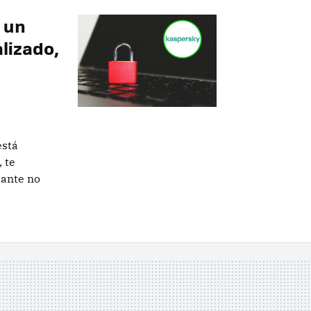
 un
lizado,
e
está
 te
tante no