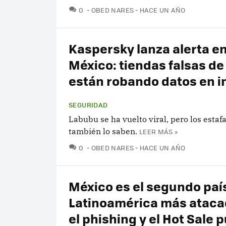
COMENTARIOS
0
OBED NARES
HACE UN AÑO
Kaspersky lanza alerta e
México: tiendas falsas d
están robando datos en i
SEGURIDAD
Labubu se ha vuelto viral, pero los estaf
también lo saben.
LEER MÁS »
COMENTARIOS
0
OBED NARES
HACE UN AÑO
México es el segundo paí
Latinoamérica más ataca
el phishing y el Hot Sale 