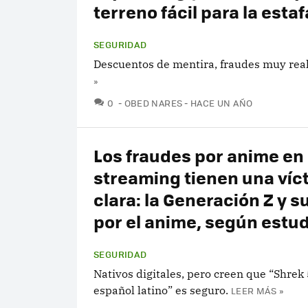
terreno fácil para la estaf
SEGURIDAD
Descuentos de mentira, fraudes muy real
»
COMENTARIOS
0
OBED NARES
HACE UN AÑO
Los fraudes por anime en
streaming tienen una víc
clara: la Generación Z y 
por el anime, según estu
SEGURIDAD
Nativos digitales, pero creen que “Shrek 
español latino” es seguro.
LEER MÁS »