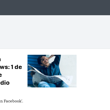
a
ws: 1 de
e
dio
en Facebook'.