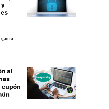
 y
 es
 que tu
ón al
has
e cupón
 aún