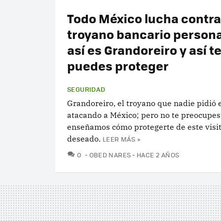
Todo México lucha contra
troyano bancario persona
así es Grandoreiro y así t
puedes proteger
SEGURIDAD
Grandoreiro, el troyano que nadie pidió 
atacando a México; pero no te preocupes,
enseñamos cómo protegerte de este visi
deseado.
LEER MÁS »
COMENTARIOS
0
OBED NARES
HACE 2 AÑOS