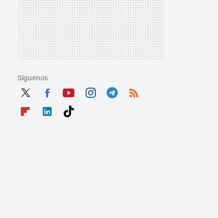
Síguenos
Twit
Fac
You
Inst
Tele
RSS
ter
ebo
tub
agr
gra
Flip
Link
Tikt
ok
e
am
m
boa
edI
ok
rd
n