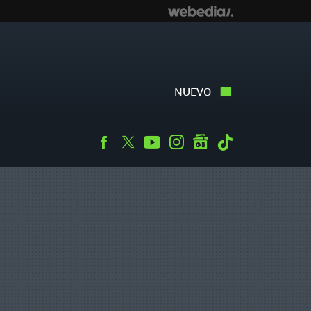
NUEVO
Facebook
Twitter
Youtube
Instagram
googlenews
Tiktok