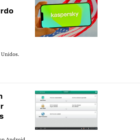
e
ardo
 Unidos.
n
r
s
on Android,