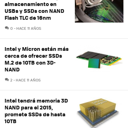
almacenamiento en
USBs y SSDs con NAND
Flash TLC de 16nm
COMENTARIOS
0
HACE 11 AÑOS
Intel y Micron están más
cerca de ofrecer SSDs
M.2 de 10TB con 3D-
NAND
COMENTARIOS
2
HACE 11 AÑOS
Intel tendrá memoria 3D
NAND para el 2015,
promete SSDs de hasta
10TB