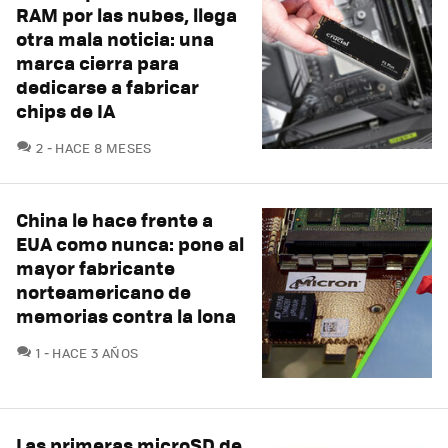
RAM por las nubes, llega
otra mala noticia: una
marca cierra para
dedicarse a fabricar
chips de IA
COMENTARIOS
2
HACE 8 MESES
China le hace frente a
EUA como nunca: pone al
mayor fabricante
norteamericano de
memorias contra la lona
COMENTARIOS
1
HACE 3 AÑOS
Las primeras microSD de