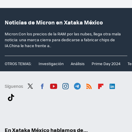
Noticias de Micron en Xataka México
Micron:Con los precios de la RAM por las nubes, llega otra mala
noticia: una marca cierra para dedicarse a fabricar chips de
IA.China le hace frente a..
OTROS TEMAS:
Investigación
Análisis
Prime Day 2024
Te
Síguenos
Twit
Fac
You
Inst
Tele
RSS
Flip
Link
ter
ebo
tub
agr
gra
boa
edI
Tikt
ok
e
am
m
rd
n
ok
En Xataka México hablamos de...