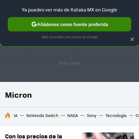
Ya puedes ver más de Xataka MX en Google
SELECCIÓN
GAMING
HOME
AUTO
TERRITORIO SAM
Añádenos como fuente preferida
Solo necesitas una cuenta de Google
×
Micron
HOY SE HABLA DE
IA
Nintendo Switch
NASA
Sony
Tecnología
C
Con los precios de la