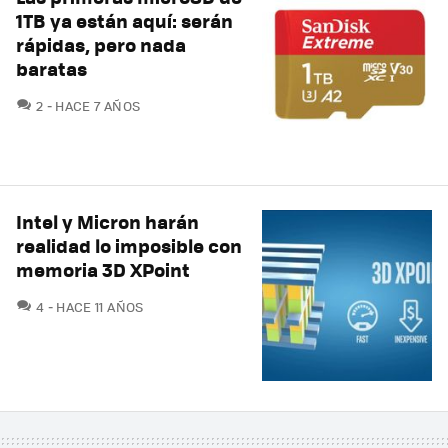
1TB ya están aquí: serán
rápidas, pero nada
baratas
COMENTARIOS
2
HACE 7 AÑOS
Intel y Micron harán
realidad lo imposible con
memoria 3D XPoint
COMENTARIOS
4
HACE 11 AÑOS