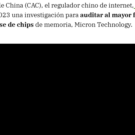
e China (CAC), el regulador chino de internet,
023 una investigación para
auditar al mayor 
se de chips
de memoria, Micron Technology.