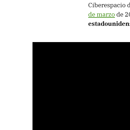
Ciberespacio d
de marzo
de 2
estadouniden