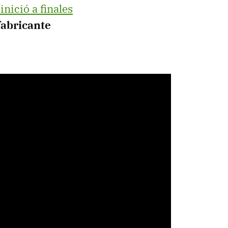
inició a finales
fabricante