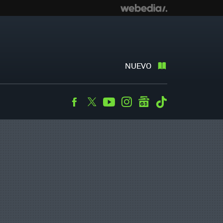
NUEVO
Facebook
Twitter
Youtube
Instagram
googlenews
Tiktok