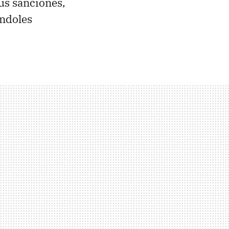
us sanciones,
éndoles