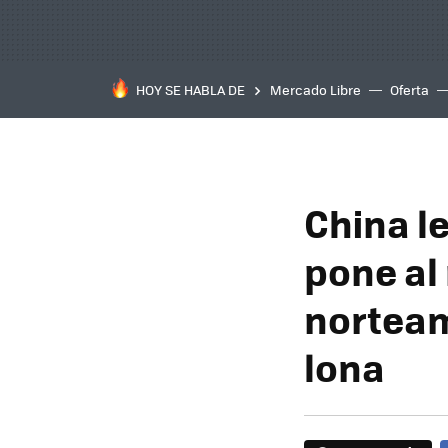
HOY SE HABLA DE
Mercado Libre
Oferta
China l
pone al
norteam
lona