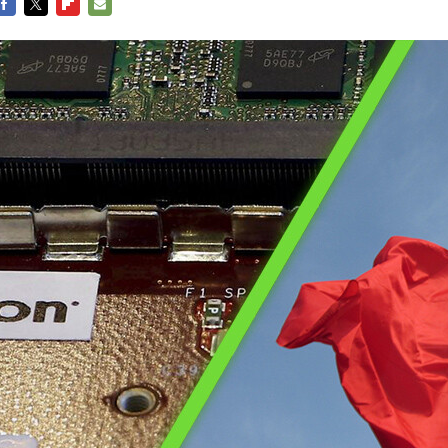
FACEBOOK
TWITTER
FLIPBOARD
E-
MAIL