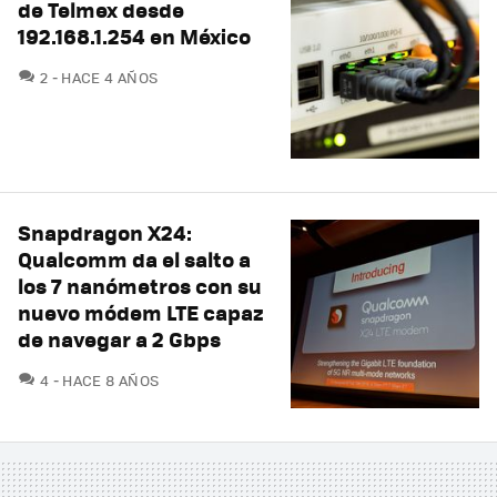
de Telmex desde
192.168.1.254 en México
COMENTARIOS
2
HACE 4 AÑOS
Snapdragon X24:
Qualcomm da el salto a
los 7 nanómetros con su
nuevo módem LTE capaz
de navegar a 2 Gbps
COMENTARIOS
4
HACE 8 AÑOS