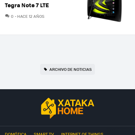
Tegra Note 7 LTE
COMENTARIOS
0
HACE 12 AÑOS
ARCHIVO DE NOTICIAS
DOMÓTICA
SMART TV
INTERNET OF THINGS