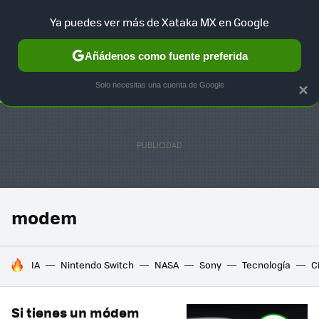
Ya puedes ver más de Xataka MX en Google
SELECCIÓN
GAMING
HOME
AUTO
TERRITORIO SAM
Añádenos como fuente preferida
Solo necesitas una cuenta de Google
×
modem
HOY SE HABLA DE
IA
Nintendo Switch
NASA
Sony
Tecnología
C
Si tienes un módem