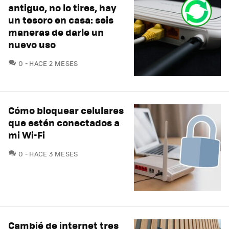
antiguo, no lo tires, hay
un tesoro en casa: seis
maneras de darle un
nuevo uso
COMENTARIOS
0
HACE 2 MESES
Cómo bloquear celulares
que estén conectados a
mi Wi-Fi
COMENTARIOS
0
HACE 3 MESES
Cambié de internet tres