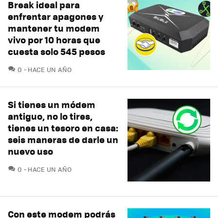
Break ideal para
enfrentar apagones y
mantener tu modem
vivo por 10 horas que
cuesta solo 545 pesos
COMENTARIOS
0
HACE UN AÑO
Si tienes un módem
antiguo, no lo tires,
tienes un tesoro en casa:
seis maneras de darle un
nuevo uso
COMENTARIOS
0
HACE UN AÑO
Con este modem podrás