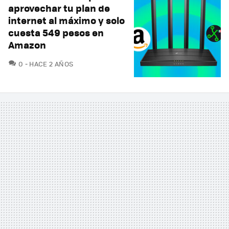
aprovechar tu plan de
internet al máximo y solo
cuesta 549 pesos en
Amazon
COMENTARIOS
0
HACE 2 AÑOS