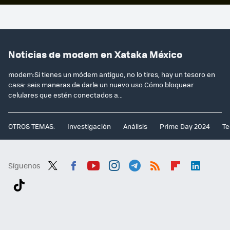
Noticias de modem en Xataka México
modem:Si tienes un módem antiguo, no lo tires, hay un tesoro en
casa: seis maneras de darle un nuevo uso.Cómo bloquear
celulares que estén conectados a...
OTROS TEMAS:
Investigación
Análisis
Prime Day 2024
Te
Síguenos
Twit
Fac
You
Inst
Tele
RSS
Flip
Link
ter
ebo
tub
agr
gra
boa
edI
Tikt
ok
e
am
m
rd
n
ok