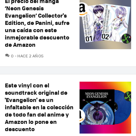
El precio del manga
‘Neon Genesis
Evangelion’ Collector's
Edition, de Panini, sufre
una caída con este
inmejorable descuento
de Amazon
COMENTARIOS
0
HACE 2 AÑOS
Este vinyl con el
soundtrack original de
'Evangelion' es un
infaltable en la colección
de todo fan del anime y
Amazon lo pone en
descuento