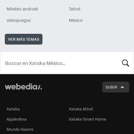
Móviles android
Telcel
videojuegos
México
VER MÁS TEMAS
BUSCA
SUBIR
Xataka
Xataka Móvil
Applesfera
Xataka Smart Home
Mundo Xiaomi