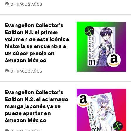
COMENTARIOS
0
HACE 2 AÑOS
Evangelion Collector's
Edition N.1: el primer
volumen de esta icónica
historia se encuentra a
un súper precio en
Amazon México
COMENTARIOS
0
HACE 3 AÑOS
Evangelion Collector's
Edition N.2: el aclamado
manga japonés ya se
puede apartar en
Amazon México
COMENTARIOS
0
HACE 3 AÑOS