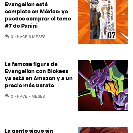
Evangelion está
completo en México: ya
puedes comprar el tomo
#7 de Panini
COMENTARIOS
0
HACE 6 MESES
La famosa figura de
Evangelion con Blokees
ya está en Amazon y a un
precio más barato
COMENTARIOS
0
HACE 7 MESES
La gente sigue sin