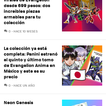
desde 699 pesos: dos
increíbles piezas
armables para tu
colección
COMENTARIOS
0
HACE 10 MESES
La colección ya está
completa: Panini estrenó
el quinto y último tomo
de Evangelion Anima en
México y este es su
precio
COMENTARIOS
0
HACE UN AÑO
Neon Genesis