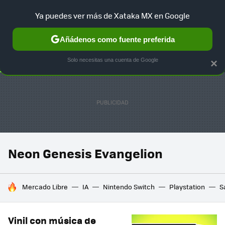
Ya puedes ver más de Xataka MX en Google
SELECCIÓN
GAMING
HOME
AUTO
TERRITORIO SAM
Añádenos como fuente preferida
Solo necesitas una cuenta de Google
×
Neon Genesis Evangelion
HOY SE HABLA DE
Mercado Libre
IA
Nintendo Switch
Playstation
S
Vinil con música de