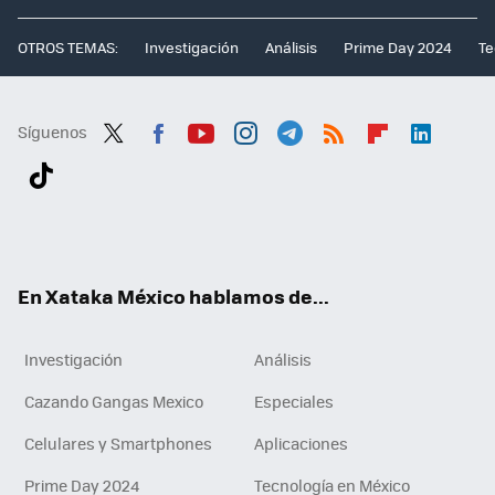
OTROS TEMAS:
Investigación
Análisis
Prime Day 2024
Te
Síguenos
Twit
Fac
You
Inst
Tele
RSS
Flip
Link
ter
ebo
tub
agr
gra
boa
edI
Tikt
ok
e
am
m
rd
n
ok
En Xataka México hablamos de...
Investigación
Análisis
Cazando Gangas Mexico
Especiales
Celulares y Smartphones
Aplicaciones
Prime Day 2024
Tecnología en México