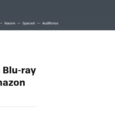
Xiaomi
SpaceX
Audífonos
 Blu-ray
mazon