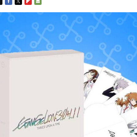
FACEBOOK
TWITTER
FLIPBOARD
E-
MAIL