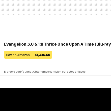
Evangelion:3.0 & 1.11 Thrice Once Upon A Time [Blu-ray
Hoy en Amazon —
$
1,345.59
El precio podría variar. Obtenemos comisión por estos enlaces