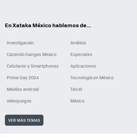
Tikt
ok
e
am
m
rd
n
ok
En Xataka México hablamos de...
Investigación
Análisis
Cazando Gangas Mexico
Especiales
Celulares y Smartphones
Aplicaciones
Prime Day 2024
Tecnología en México
Móviles android
Telcel
videojuegos
México
VER MÁS TEMAS