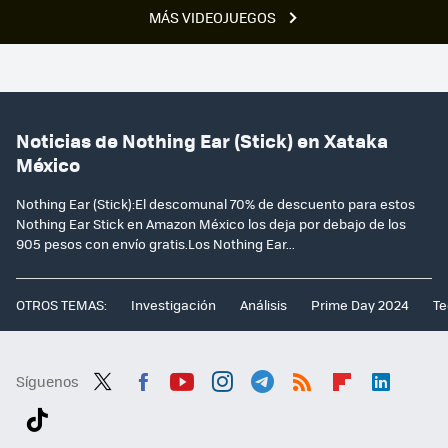
MÁS VIDEOJUEGOS
Noticias de Nothing Ear (Stick) en Xataka
México
Nothing Ear (Stick):El descomunal 70% de descuento para estos
Nothing Ear Stick en Amazon México los deja por debajo de los
905 pesos con envío gratis.Los Nothing Ear...
OTROS TEMAS:
Investigación
Análisis
Prime Day 2024
Te
Síguenos
Twit
Fac
You
Inst
Tele
RSS
Flip
Link
ter
ebo
tub
agr
gra
boa
edI