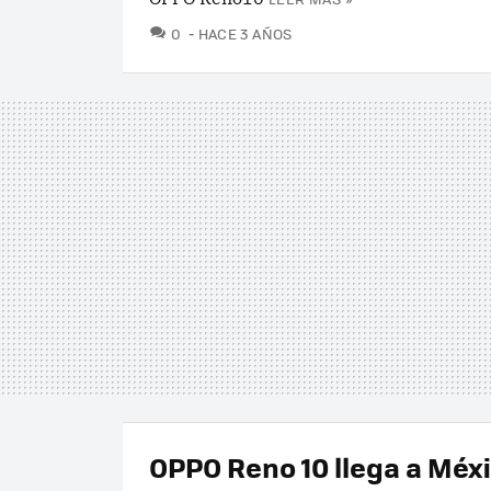
COMENTARIOS
0
HACE 3 AÑOS
OPPO Reno 10 llega a Méxi