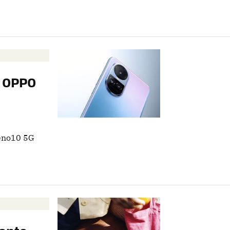
e OPPO
Reno10 5G