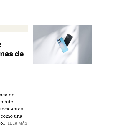
e
enas de
nea de
n hito
unca antes
sí como una
...
LEER MÁS