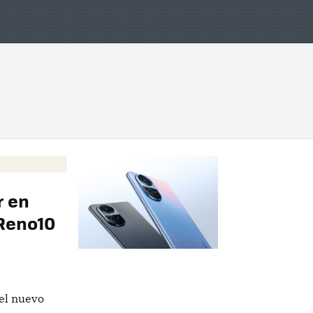
r en
 Reno10
del nuevo