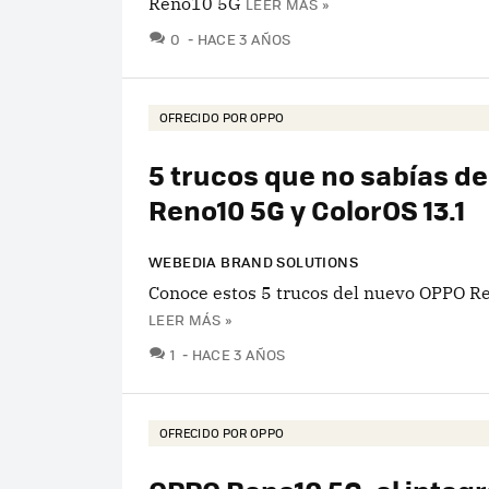
Reno10 5G
LEER MÁS »
COMENTARIOS
0
HACE 3 AÑOS
OFRECIDO POR OPPO
5 trucos que no sabías d
Reno10 5G y ColorOS 13.1
WEBEDIA BRAND SOLUTIONS
Conoce estos 5 trucos del nuevo OPPO 
LEER MÁS »
COMENTARIOS
1
HACE 3 AÑOS
OFRECIDO POR OPPO