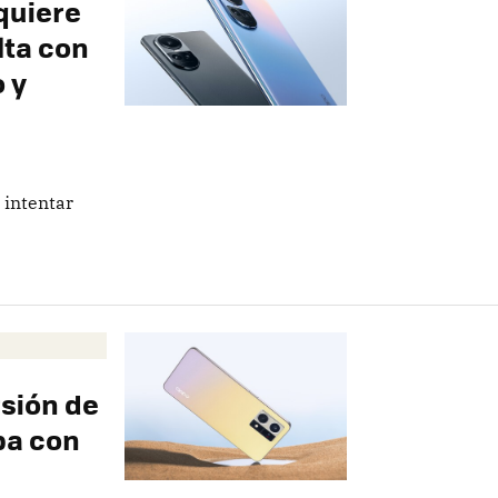
quiere
lta con
 y
 intentar
sión de
ba con