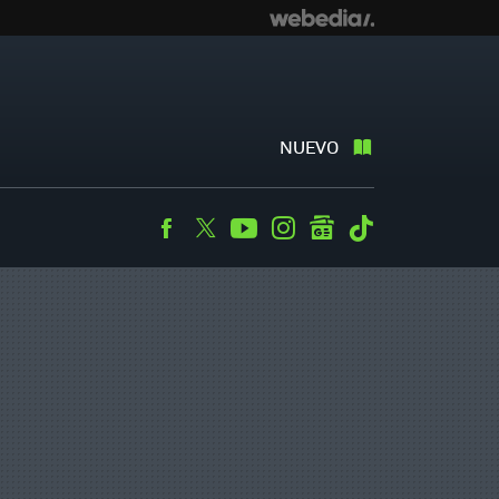
NUEVO
Facebook
Twitter
Youtube
Instagram
googlenews
Tiktok