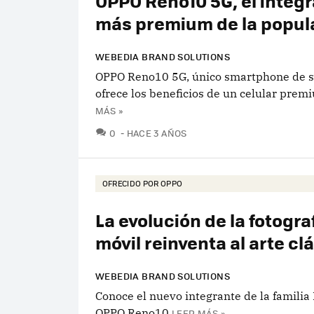
OPPO Reno10 5G, el integ
más premium de la popula
WEBEDIA BRAND SOLUTIONS
OPPO Reno10 5G, único smartphone de s
ofrece los beneficios de un celular prem
MÁS »
COMENTARIOS
0
HACE 3 AÑOS
OFRECIDO POR OPPO
La evolución de la fotogra
móvil reinventa al arte cl
WEBEDIA BRAND SOLUTIONS
Conoce el nuevo integrante de la familia 
OPPO Reno10
LEER MÁS »