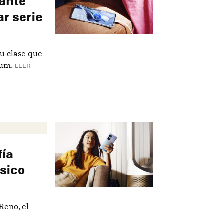
rante
r serie
u clase que
ium.
LEER
fía
ásico
Reno, el