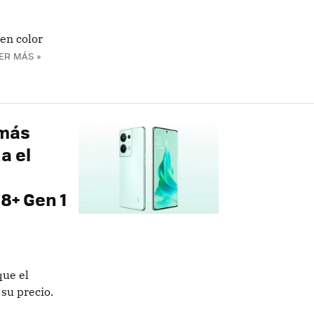
en color
ER MÁS »
 más
a el
8+ Gen 1
que el
 su precio.