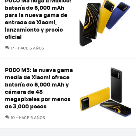
POCO M3 llega a México:
batería de 6,000 mAh
para la nueva gama de
entrada de Xiaomi,
lanzamiento y precio
oficial
COMENTARIOS
17
HACE 6 AÑOS
POCO M3: la nueva gama
media de Xiaomi ofrece
batería de 6,000 mAh y
cámara de 48
megapixeles por menos
de 3,000 pesos
COMENTARIOS
10
HACE 6 AÑOS