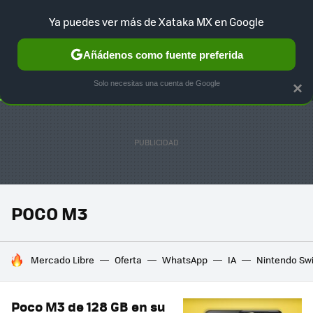
Ya puedes ver más de Xataka MX en Google
SELECCIÓN
GAMING
HOME
AUTO
TERRITORIO SAM
Añádenos como fuente preferida
Solo necesitas una cuenta de Google
×
POCO M3
HOY SE HABLA DE
Mercado Libre
Oferta
WhatsApp
IA
Nintendo Sw
Poco M3 de 128 GB en su