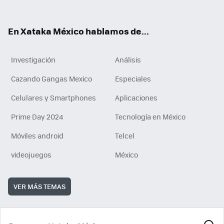
ok
e
am
m
rd
n
ok
En Xataka México hablamos de...
Investigación
Análisis
Cazando Gangas Mexico
Especiales
Celulares y Smartphones
Aplicaciones
Prime Day 2024
Tecnología en México
Móviles android
Telcel
videojuegos
México
VER MÁS TEMAS