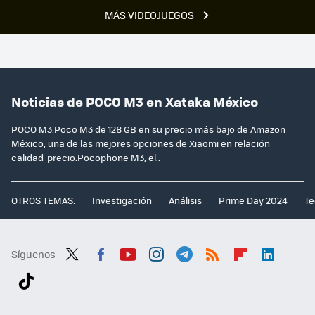
MÁS VIDEOJUEGOS
Noticias de POCO M3 en Xataka México
POCO M3:Poco M3 de 128 GB en su precio más bajo de Amazon
México, una de las mejores opciones de Xiaomi en relación
calidad-precio.Pocophone M3, el..
OTROS TEMAS:
Investigación
Análisis
Prime Day 2024
Te
Síguenos
Twit
Fac
You
Inst
Tele
RSS
Flip
Link
ter
ebo
tub
agr
gra
boa
edI
Tikt