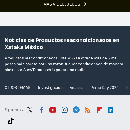
MÁS VIDEOJUEGOS
Noticias de Productos reacondicionados en
Xataka México
Productos reacondicionados:Este PS5 se ofrece más de 3 mil
pesos más barato por una razón: fue reacondicionado de manera
oficial por Sony.Temu podría pagar una multa..
OTROS TEMAS:
Investigación
Análisis
Prime Day 2024
Te
Síguenos
Twit
Fac
You
Inst
Tele
RSS
Flip
Link
ter
ebo
tub
agr
gra
boa
edI
Tikt