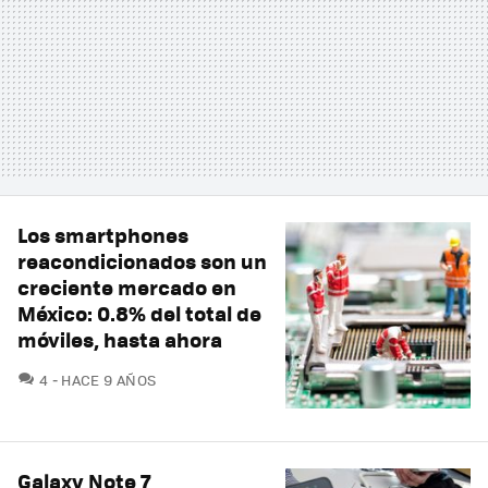
Los smartphones
reacondicionados son un
creciente mercado en
México: 0.8% del total de
móviles, hasta ahora
COMENTARIOS
4
HACE 9 AÑOS
Galaxy Note 7