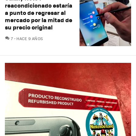
reacondicionado estaría
a punto de regresar al
mercado por la mitad de
su precio original
COMENTARIOS
7
HACE 9 AÑOS