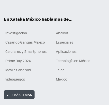
ok
e
am
m
rd
n
ok
En Xataka México hablamos de...
Investigación
Análisis
Cazando Gangas Mexico
Especiales
Celulares y Smartphones
Aplicaciones
Prime Day 2024
Tecnología en México
Móviles android
Telcel
videojuegos
México
VER MÁS TEMAS