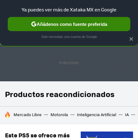
Ya puedes ver más de Xataka MX en Google
SELECCIÓN
GAMING
HOME
AUTO
TERRITORIO SAM
Añádenos como fuente preferida
Solo necesitas una cuenta de Google
×
Productos reacondicionados
HOY SE HABLA DE
Mercado Libre
Motorola
Inteligencia Artificial
IA
Este PS5 se ofrece más