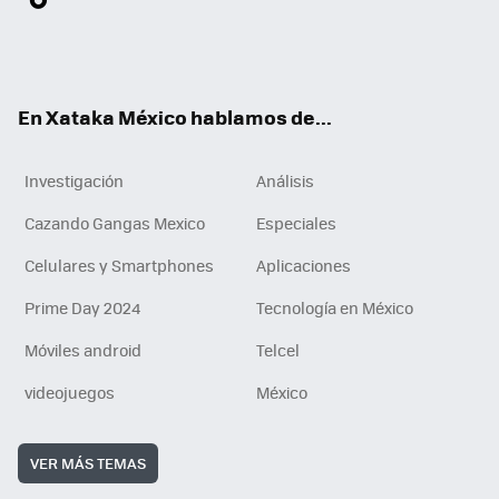
ter
ebo
tub
agr
gra
boa
edI
Tikt
ok
e
am
m
rd
n
ok
En Xataka México hablamos de...
Investigación
Análisis
Cazando Gangas Mexico
Especiales
Celulares y Smartphones
Aplicaciones
Prime Day 2024
Tecnología en México
Móviles android
Telcel
videojuegos
México
VER MÁS TEMAS