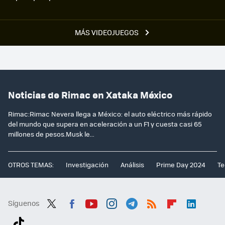
MÁS VIDEOJUEGOS
Noticias de Rimac en Xataka México
Rimac:Rimac Nevera llega a México: el auto eléctrico más rápido
del mundo que supera en aceleración a un F1 y cuesta casi 65
millones de pesos.Musk le...
OTROS TEMAS:
Investigación
Análisis
Prime Day 2024
Te
Síguenos
Twit
Fac
You
Inst
Tele
RSS
Flip
Link