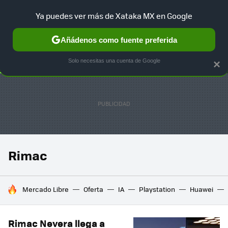
Ya puedes ver más de Xataka MX en Google
SELECCIÓN
GAMING
HOME
AUTO
TERRITORIO SAM
Añádenos como fuente preferida
Solo necesitas una cuenta de Google
×
Rimac
HOY SE HABLA DE
Mercado Libre
Oferta
IA
Playstation
Huawei
Rimac Nevera llega a