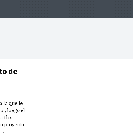
to de
 la que le
or, luego el
arth e
mo proyecto
 »