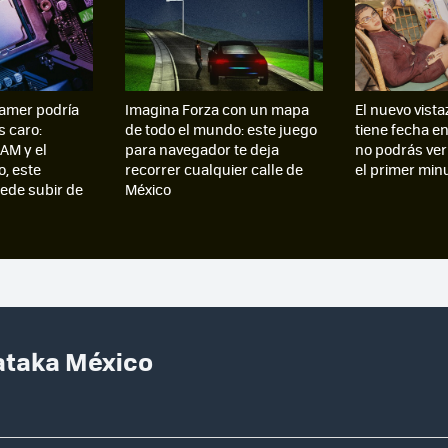
amer podría
Imagina Forza con un mapa
El nuevo vista
s caro:
de todo el mundo: este juego
tiene fecha e
AM y el
para navegador te deja
no podrás ver
, este
recorrer cualquier calle de
el primer min
de subir de
México
Xataka México