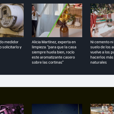
do medidor
Alicia Martínez, experta en
Ni cemento ni 
 solicitarlo y
limpieza: "para que la casa
suelo de los 
siempre huela bien, rocío
vuelve a los p
este aromatizante casero
hacerlos más 
sobre las cortinas"
naturales