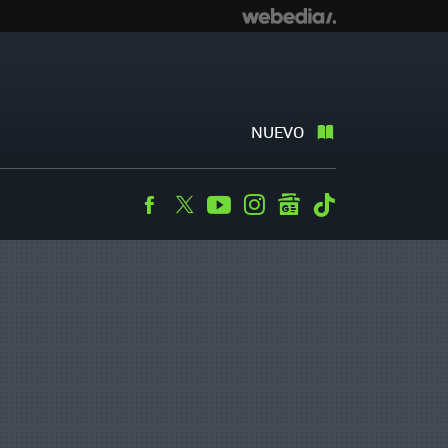
NUEVO
Facebook
Twitter
Youtube
Instagram
googlenews
Tiktok