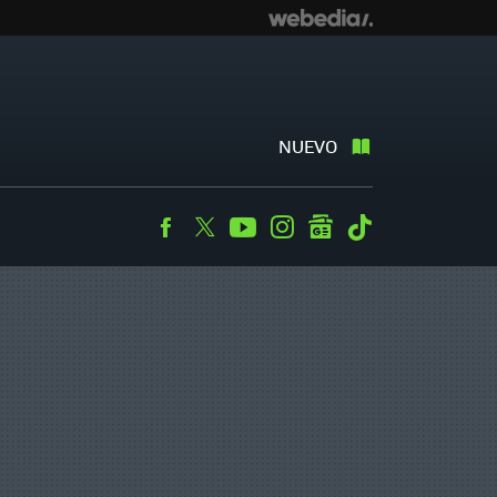
NUEVO
Facebook
Twitter
Youtube
Instagram
googlenews
Tiktok