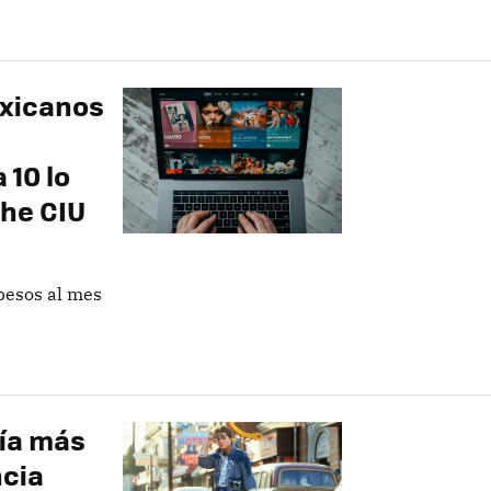
exicanos
 10 lo
he CIU
pesos al mes
ogía más
ncia