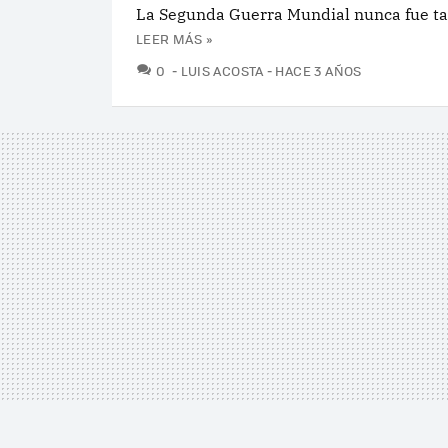
La Segunda Guerra Mundial nunca fue tan
LEER MÁS »
COMENTARIOS
0
LUIS ACOSTA
HACE 3 AÑOS