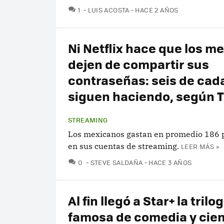
COMENTARIOS
1
LUIS ACOSTA
HACE 2 AÑOS
Ni Netflix hace que los m
dejen de compartir sus
contraseñas: seis de cada
siguen haciendo, según T
STREAMING
Los mexicanos gastan en promedio 186 
en sus cuentas de streaming.
LEER MÁS »
COMENTARIOS
0
STEVE SALDAÑA
HACE 3 AÑOS
Al fin llegó a Star+ la tril
famosa de comedia y cie