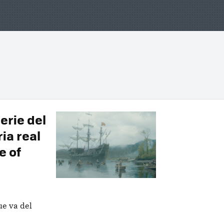
erie del
ia real
e of
ue va del