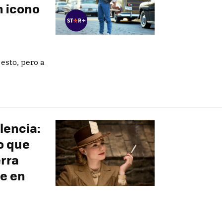
n icono
 esto, pero a
lencia:
no que
rra
e en