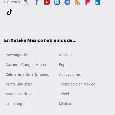
Síguenos
Twit
Fac
You
Inst
Tele
RSS
Flip
Link
ter
ebo
tub
agr
gra
boa
edI
Tikt
ok
e
am
m
rd
n
ok
En Xataka México hablamos de...
Investigación
Análisis
Cazando Gangas Mexico
Especiales
Celulares y Smartphones
Aplicaciones
Prime Day 2024
Tecnología en México
Móviles android
Telcel
videojuegos
México