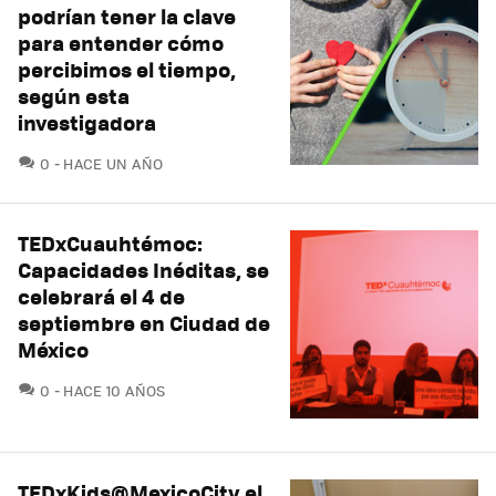
podrían tener la clave
para entender cómo
percibimos el tiempo,
según esta
investigadora
COMENTARIOS
0
HACE UN AÑO
TEDxCuauhtémoc:
Capacidades Inéditas, se
celebrará el 4 de
septiembre en Ciudad de
México
COMENTARIOS
0
HACE 10 AÑOS
TEDxKids@MexicoCity el