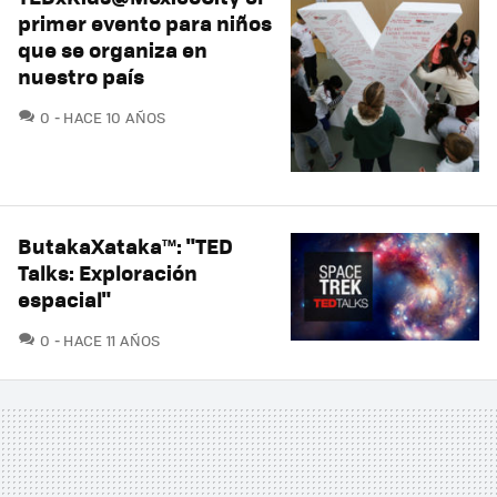
primer evento para niños
que se organiza en
nuestro país
COMENTARIOS
0
HACE 10 AÑOS
ButakaXataka™: "TED
Talks: Exploración
espacial"
COMENTARIOS
0
HACE 11 AÑOS