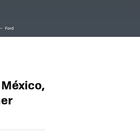
Ford
 México,
mer