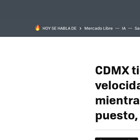
HOY SE HABLA DE
Mercado Libre
IA
Sa
CDMX ti
velocid
mientra
puesto,