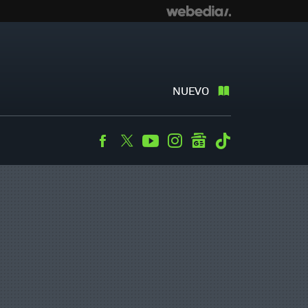
NUEVO
Facebook
Twitter
Youtube
Instagram
googlenews
Tiktok