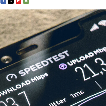
FACEBOOK
TWITTER
FLIPBOARD
E-
MAIL