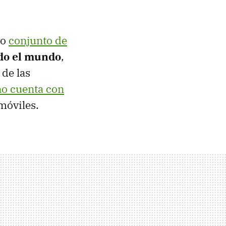
vo
conjunto de
odo el mundo
,
 de las
o cuenta con
móviles.