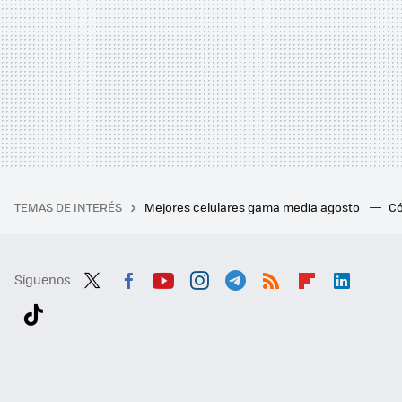
TEMAS DE INTERÉS
Mejores celulares gama media agosto
Có
Síguenos
Twit
Fac
You
Inst
Tele
RSS
Flip
Link
ter
ebo
tub
agr
gra
boa
edI
Tikt
ok
e
am
m
rd
n
ok