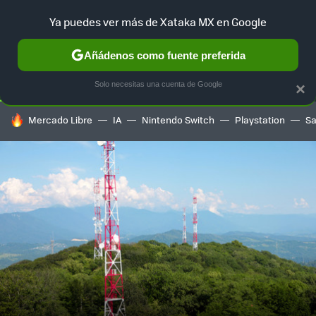
Ya puedes ver más de Xataka MX en Google
SELECCIÓN
GAMING
HOME
AUTO
TERRITORIO SAM
Añádenos como fuente preferida
Solo necesitas una cuenta de Google
×
HOY SE HABLA DE
Mercado Libre
IA
Nintendo Switch
Playstation
S