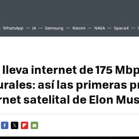
WhatsApp
IA
Samsung
Xiaomi
NASA
SpaceX
 lleva internet de 175 Mb
urales: así las primeras 
rnet satelital de Elon Mu
FACEBOOK
TWITTER
FLIPBOARD
E-