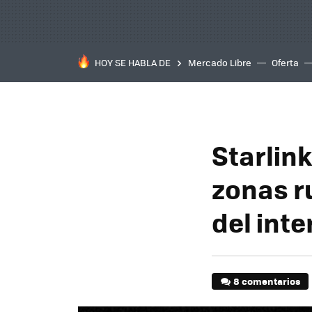
HOY SE HABLA DE
Mercado Libre
Oferta
Starlink
zonas r
del inte
8 comentarios