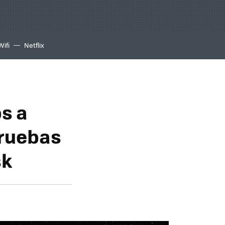
Wifi
Netflix
ps a
pruebas
sk