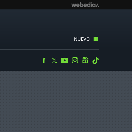
NUEVO
Facebook
Twitter
Youtube
Instagram
googlenews
Tiktok