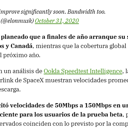
 improve significantly soon. Bandwidth too.
 (@elonmusk)
October 31, 2020
e planeado que a finales de año arranque su 
os y Canadá
, mientras que la cobertura global 
el próximo año.
 un análisis de
Ookla Speedtest Intelligence
, 
arlink de SpaceX muestran velocidades promed
escarga.
itó velocidades de 50Mbps a 150Mbps en u
ciente para los usuarios de la prueba beta
, 
ervados coinciden con lo previsto por la comp