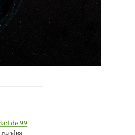
dad de 99
 rurales