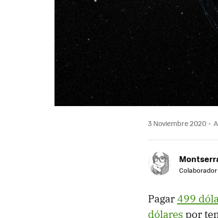
3 Noviembre 2020
A
Montserra
Colaborador
Pagar
499 dóla
dólares
por ten