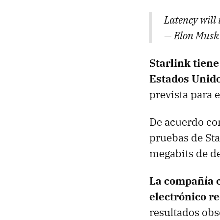
Latency will
— Elon Musk
Starlink tien
Estados Unid
prevista para 
De acuerdo con
pruebas de St
megabits de d
La compañía c
electrónico re
resultados obs