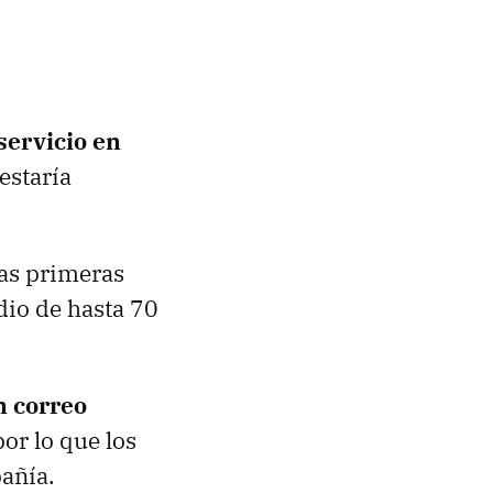
servicio en
estaría
las primeras
io de hasta 70
n correo
por lo que los
añía.