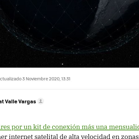
ctualizado 3 Noviembre 2020, 13:31
t Valle Vargas
res por un kit de conexión más una mensuali
er internet satelital de alta velocidad en zonas