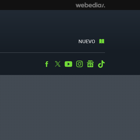
NUEVO
Facebook
Twitter
Youtube
Instagram
googlenews
Tiktok