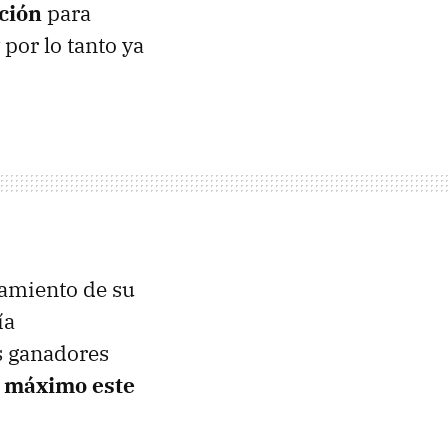
ación
para
 por lo tanto ya
namiento de su
ía
 ganadores
l máximo este