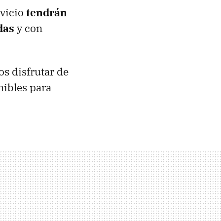
rvicio
tendrán
das
y con
s disfrutar de
nibles para