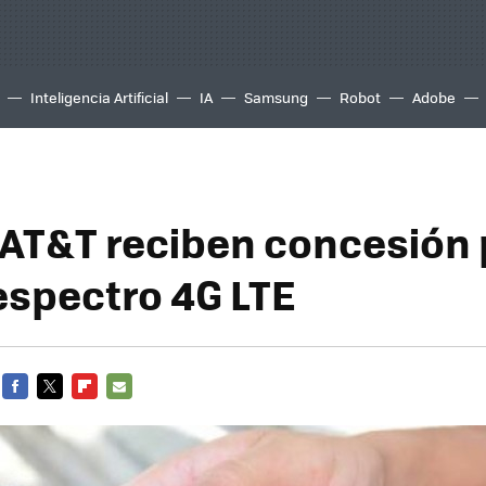
Inteligencia Artificial
IA
Samsung
Robot
Adobe
y AT&T reciben concesión
espectro 4G LTE
FACEBOOK
TWITTER
FLIPBOARD
E-
MAIL