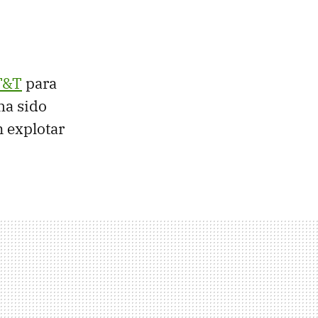
AT&T
para
 ha sido
 explotar