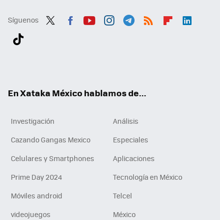
Síguenos
Twit
Fac
You
Inst
Tele
RSS
Flip
Link
ter
ebo
tub
agr
gra
boa
edI
Tikt
ok
e
am
m
rd
n
ok
En Xataka México hablamos de...
Investigación
Análisis
Cazando Gangas Mexico
Especiales
Celulares y Smartphones
Aplicaciones
Prime Day 2024
Tecnología en México
Móviles android
Telcel
videojuegos
México