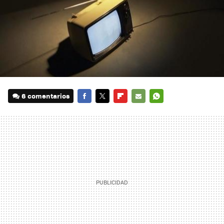
6 comentarios
FACEBOOK
TWITTER
FLIPBOARD
E-
WHATSAPP
MAIL