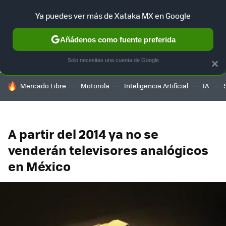
Ya puedes ver más de Xataka MX en Google
SELECCIÓN
GAMING
HOME
AUTO
TERRITORIO SAM
Añádenos como fuente preferida
Solo necesitas una cuenta de Google
×
HOY SE HABLA DE
Mercado Libre
Motorola
Inteligencia Artificial
IA
A partir del 2014 ya no se
venderán televisores analógicos
en México