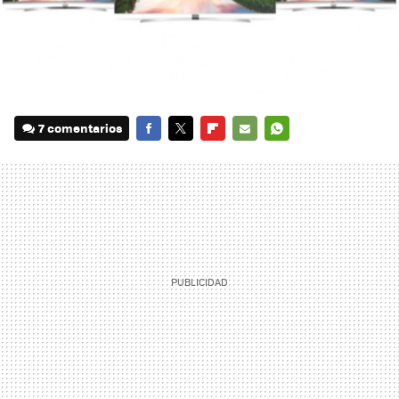
7 comentarios
FACEBOOK
TWITTER
FLIPBOARD
E-
WHATSAPP
MAIL