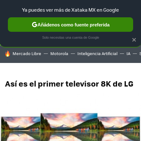
Ya puedes ver más de Xataka MX en Google
SELECCIÓN
GAMING
HOME
AUTO
TERRITORIO SAM
Añádenos como fuente preferida
Solo necesitas una cuenta de Google
×
HOY SE HABLA DE
Mercado Libre
Motorola
Inteligencia Artificial
IA
Así es el primer televisor 8K de LG