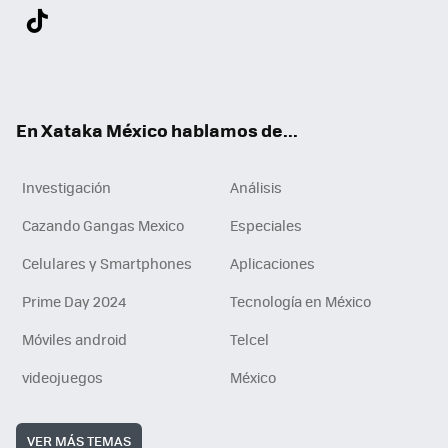
Twit
Fac
You
Inst
Tele
RSS
Flip
Link
ter
ebo
tub
agr
gra
boa
edI
Tikt
ok
e
am
m
rd
n
ok
En Xataka México hablamos de...
Investigación
Análisis
Cazando Gangas Mexico
Especiales
Celulares y Smartphones
Aplicaciones
Prime Day 2024
Tecnología en México
Móviles android
Telcel
videojuegos
México
VER MÁS TEMAS