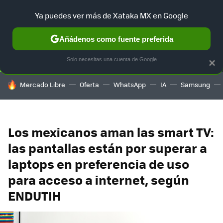
Ya puedes ver más de Xataka MX en Google
SELECCIÓN
GAMING
HOME
AUTO
TERRITORIO SAM
Añádenos como fuente preferida
Solo necesitas una cuenta de Google
×
HOY SE HABLA DE
Mercado Libre
Oferta
WhatsApp
IA
Samsung
Los mexicanos aman las smart TV:
las pantallas están por superar a
laptops en preferencia de uso
para acceso a internet, según
ENDUTIH