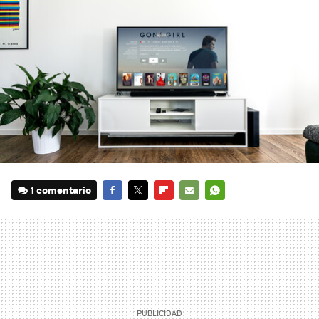
1 comentario
FACEBOOK
TWITTER
FLIPBOARD
E-
WHATSAPP
MAIL