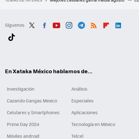
Síguenos
Twit
Fac
You
Inst
Tele
RSS
Flip
Link
ter
ebo
tub
agr
gra
boa
edI
Tikt
ok
e
am
m
rd
n
ok
En Xataka México hablamos de...
Investigación
Análisis
Cazando Gangas Mexico
Especiales
Celulares y Smartphones
Aplicaciones
Prime Day 2024
Tecnología en México
Móviles android
Telcel