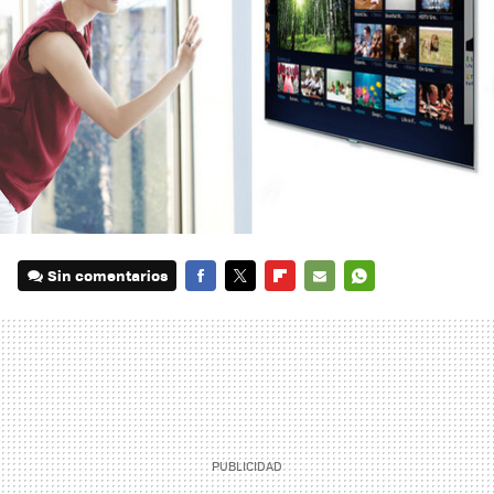
Sin comentarios
FACEBOOK
TWITTER
FLIPBOARD
E-
WHATSAPP
MAIL