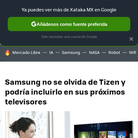
Ya puedes ver más de Xataka MX en Google
SELECCIÓN
GAMING
HOME
AUTO
TERRITORIO SAM
Añádenos como fuente preferida
Solo necesitas una cuenta de Google
×
HOY SE HABLA DE
Mercado Libre
IA
Samsung
NASA
Robot
Wifi
Samsung no se olvida de Tizen y
podría incluirlo en sus próximos
televisores