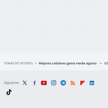
TEMAS DE INTERÉS
Mejores celulares gama media agosto
Có
Síguenos
Twit
Fac
You
Inst
Tele
RSS
Flip
Link
ter
ebo
tub
agr
gra
boa
edI
Tikt
ok
e
am
m
rd
n
ok