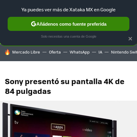
Ya puedes ver más de Xataka MX en Google
SELECCIÓN
GAMING
HOME
AUTO
TERRITORIO SAM
Añádenos como fuente preferida
Solo necesitas una cuenta de Google
×
HOY SE HABLA DE
Mercado Libre
Oferta
WhatsApp
IA
Nintendo Swi
Sony presentó su pantalla 4K de
84 pulgadas