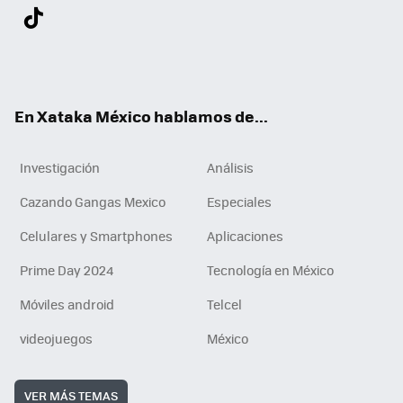
Twit
Fac
You
Inst
Tele
RSS
Flip
Link
ter
ebo
tub
agr
gra
boa
edI
Tikt
ok
e
am
m
rd
n
ok
En Xataka México hablamos de...
Investigación
Análisis
Cazando Gangas Mexico
Especiales
Celulares y Smartphones
Aplicaciones
Prime Day 2024
Tecnología en México
Móviles android
Telcel
videojuegos
México
VER MÁS TEMAS