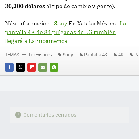
30,200 dólares
al tipo de cambio vigente).
Más información |
Sony
En Xataka México |
La
pantalla 4K de 84 pulgadas de LG también
llegará a Latinoamérica
TEMAS
Televisores
Sony
Pantalla 4K
4K
Pa
FACEBOOK
TWITTER
FLIPBOARD
E-
WHATSAPP
MAIL
Comentarios cerrados