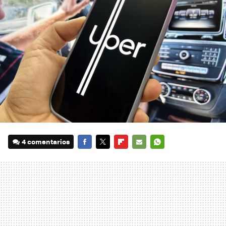
4 comentarios
FACEBOOK
TWITTER
FLIPBOARD
E-
WHATSAPP
MAIL