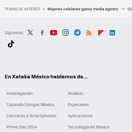
TEMAS DE INTERÉS
Mejores celulares gama media agosto
Có
Síguenos
Twit
Fac
You
Inst
Tele
RSS
Flip
Link
ter
ebo
tub
agr
gra
boa
edI
Tikt
ok
e
am
m
rd
n
ok
En Xataka México hablamos de...
Investigación
Análisis
Cazando Gangas Mexico
Especiales
Celulares y Smartphones
Aplicaciones
Prime Day 2024
Tecnología en México