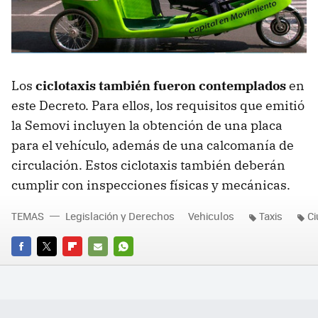
Los
ciclotaxis también fueron contemplados
en
este Decreto. Para ellos, los requisitos que emitió
la Semovi incluyen la obtención de una placa
para el vehículo, además de una calcomanía de
circulación. Estos ciclotaxis también deberán
cumplir con inspecciones físicas y mecánicas.
TEMAS
Legislación y Derechos
Vehiculos
Taxis
Ci
FACEBOOK
TWITTER
FLIPBOARD
E-
WHATSAPP
MAIL