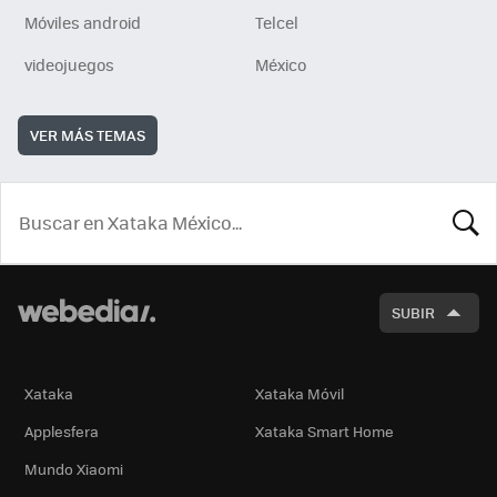
Móviles android
Telcel
videojuegos
México
VER MÁS TEMAS
BUSCA
SUBIR
Xataka
Xataka Móvil
Applesfera
Xataka Smart Home
Mundo Xiaomi