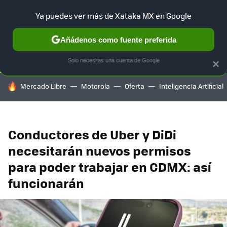
Ya puedes ver más de Xataka MX en Google
SELECCIÓN
GAMING
HOME
AUTO
TERRITORIO SAM
Añádenos como fuente preferida
Solo necesitas una cuenta de Google
×
HOY SE HABLA DE
Mercado Libre
Motorola
Oferta
Inteligencia Artificial
Conductores de Uber y DiDi
necesitarán nuevos permisos
para poder trabajar en CDMX: así
funcionarán