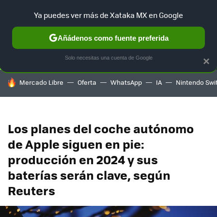
Ya puedes ver más de Xataka MX en Google
SELECCIÓN
GAMING
HOME
AUTO
TERRITORIO SAM
Añádenos como fuente preferida
Solo necesitas una cuenta de Google
×
HOY SE HABLA DE
Mercado Libre
Oferta
WhatsApp
IA
Nintendo Swi
Los planes del coche autónomo
de Apple siguen en pie:
producción en 2024 y sus
baterías serán clave, según
Reuters