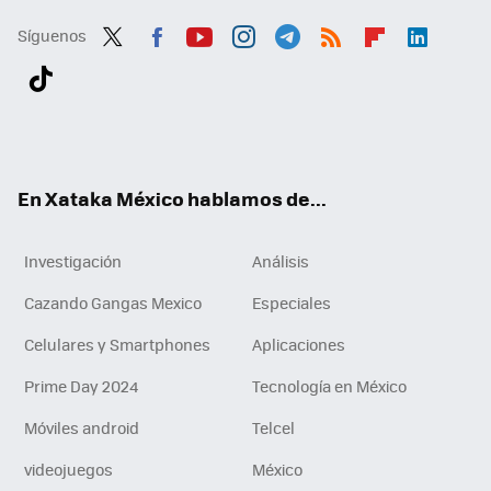
Síguenos
Twit
Fac
You
Inst
Tele
RSS
Flip
Link
ter
ebo
tub
agr
gra
boa
edI
Tikt
ok
e
am
m
rd
n
ok
En Xataka México hablamos de...
Investigación
Análisis
Cazando Gangas Mexico
Especiales
Celulares y Smartphones
Aplicaciones
Prime Day 2024
Tecnología en México
Móviles android
Telcel
videojuegos
México