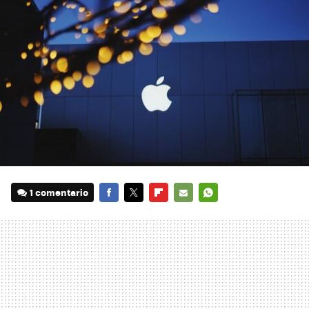
1 comentario
FACEBOOK
TWITTER
FLIPBOARD
E-
WHATSAPP
MAIL