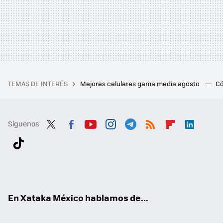
TEMAS DE INTERÉS
Mejores celulares gama media agosto
Có
Síguenos
Twit
Fac
You
Inst
Tele
RSS
Flip
Link
ter
ebo
tub
agr
gra
boa
edI
Tikt
ok
e
am
m
rd
n
ok
En Xataka México hablamos de...