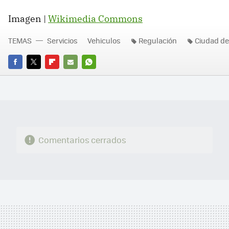
Imagen |
Wikimedia Commons
TEMAS
Servicios
Vehiculos
Regulación
Ciudad de
FACEBOOK
TWITTER
FLIPBOARD
E-
WHATSAPP
MAIL
Comentarios cerrados