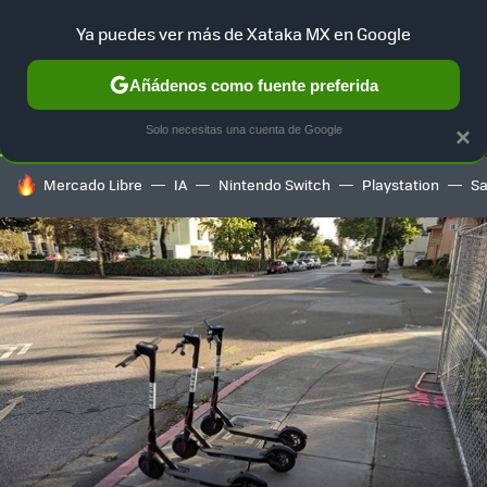
Ya puedes ver más de Xataka MX en Google
SELECCIÓN
GAMING
HOME
AUTO
TERRITORIO SAM
Añádenos como fuente preferida
Solo necesitas una cuenta de Google
×
HOY SE HABLA DE
Mercado Libre
IA
Nintendo Switch
Playstation
S