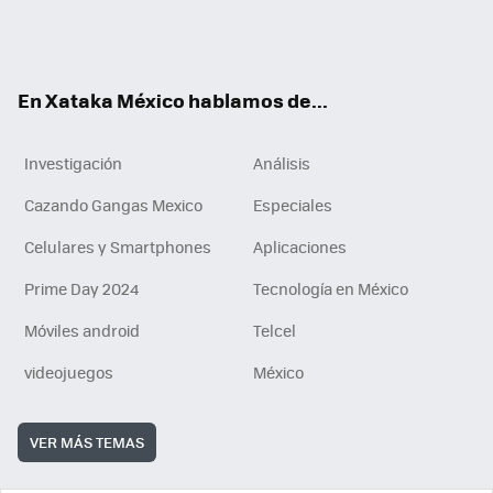
ter
ebo
tub
agr
gra
boa
edI
Tikt
ok
e
am
m
rd
n
ok
En Xataka México hablamos de...
Investigación
Análisis
Cazando Gangas Mexico
Especiales
Celulares y Smartphones
Aplicaciones
Prime Day 2024
Tecnología en México
Móviles android
Telcel
videojuegos
México
VER MÁS TEMAS