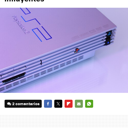
2 comentarios
FACEBOOK
TWITTER
FLIPBOARD
E-
WHATSAPP
MAIL