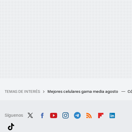
TEMAS DE INTERÉS
Mejores celulares gama media agosto
Có
Síguenos
Twit
Fac
You
Inst
Tele
RSS
Flip
Link