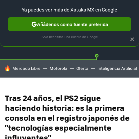
Ya puedes ver más de Xataka MX en Google
Añádenos como fuente preferida
Twitter
Fa
PLAYSTATION
XBOX
NINTENDO
Solo necesitas una cuenta de Google
×
HOY SE HABLA DE
Mercado Libre
Motorola
Oferta
Inteligencia Artificial
Tras 24 años, el PS2 sigue
haciendo historia: es la primera
consola en el registro japonés de
"tecnologías especialmente
influyentes"