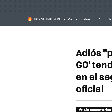
HOY SE HABLA DE
Mercado Libre
IA
Sa
Adiós "
GO' tend
en el s
oficial
Sin comentarios