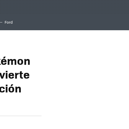
Ford
okémon
vierte
ación