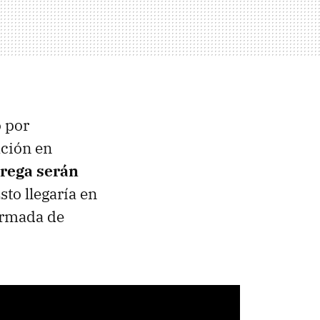
 por
ación en
trega serán
Esto llegaría en
firmada de