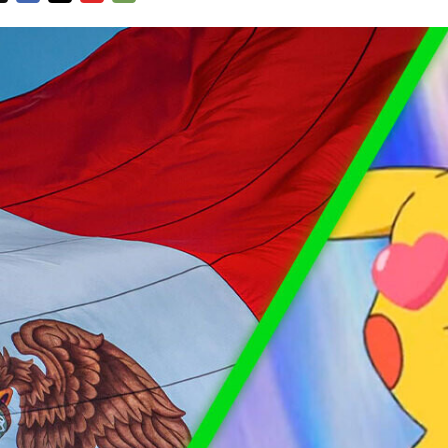
FACEBOOK
TWITTER
FLIPBOARD
E-
MAIL