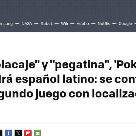
msung
NASA
Robot
Wifi
Adobe
Netflix
Google
placaje" y "pegatina", 'P
rá español latino: se con
egundo juego con localiz