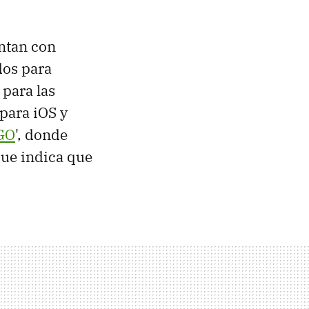
entan con
dos para
 para las
para iOS y
GO
', donde
que indica que