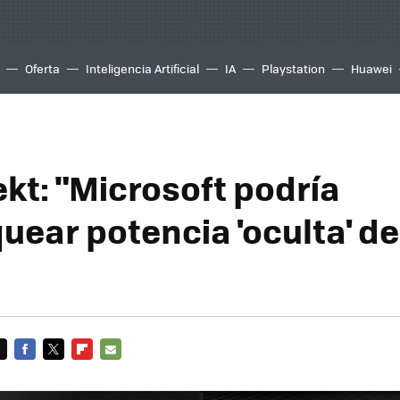
Oferta
Inteligencia Artificial
IA
Playstation
Huawei
ekt: "Microsoft podría
uear potencia 'oculta' d
FACEBOOK
TWITTER
FLIPBOARD
E-
MAIL