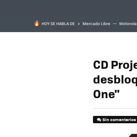
HOY SE HABLA DE
Mercado Libre
Motorola
CD Proj
desbloq
One"
Sin comentarios