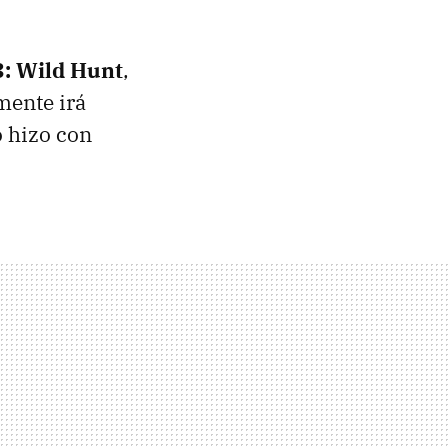
3: Wild Hunt
,
ente irá
o hizo con