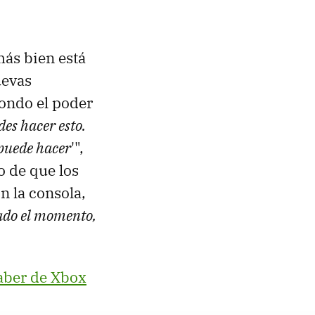
más bien está
uevas
fondo el poder
es hacer esto.
 puede hacer
'",
 de que los
n la consola,
ado el momento,
saber de Xbox