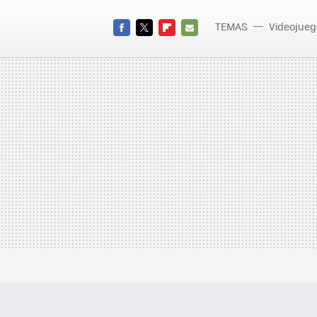
TEMAS
Videojueg
FACEBOOK
TWITTER
FLIPBOARD
E-
MAIL