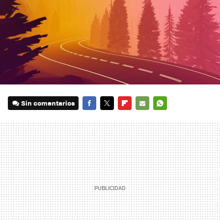
Sin comentarios
FACEBOOK
TWITTER
FLIPBOARD
E-
WHATSAPP
MAIL