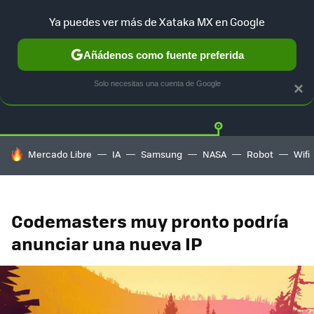
Ya puedes ver más de Xataka MX en Google
Añádenos como fuente preferida
Twitter
Fa
PLAYSTATION
XBOX
NINTENDO
Solo necesitas una cuenta de Google
×
HOY SE HABLA DE
Mercado Libre
IA
Samsung
NASA
Robot
Wifi
Codemasters muy pronto podría
anunciar una nueva IP