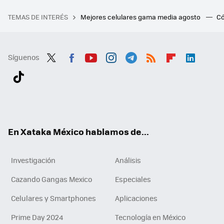
TEMAS DE INTERÉS
Mejores celulares gama media agosto
Có
Síguenos
Twit
Fac
You
Inst
Tele
RSS
Flip
Link
ter
ebo
tub
agr
gra
boa
edI
Tikt
ok
e
am
m
rd
n
ok
En Xataka México hablamos de...
Investigación
Análisis
Cazando Gangas Mexico
Especiales
Celulares y Smartphones
Aplicaciones
Prime Day 2024
Tecnología en México