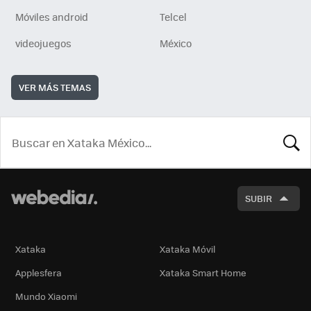
Móviles android
Telcel
videojuegos
México
VER MÁS TEMAS
BUSCA
SUBIR
Xataka
Xataka Móvil
Applesfera
Xataka Smart Home
Mundo Xiaomi