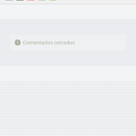
FACEBOOK
TWITTER
FLIPBOARD
E-
WHATSAPP
MAIL
Comentarios cerrados