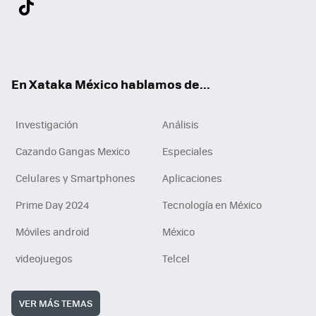
ter
ebo
tub
agr
gra
boa
edI
Tikt
ok
e
am
m
rd
n
ok
En Xataka México hablamos de...
Investigación
Análisis
Cazando Gangas Mexico
Especiales
Celulares y Smartphones
Aplicaciones
Prime Day 2024
Tecnología en México
Móviles android
México
videojuegos
Telcel
VER MÁS TEMAS