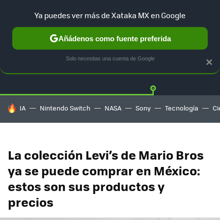
Ya puedes ver más de Xataka MX en Google
Añádenos como fuente preferida
Twitter
Fa
PLAYSTATION
XBOX
NINTENDO
Solo necesitas una cuenta de Google
×
HOY SE HABLA DE
IA
Nintendo Switch
NASA
Sony
Tecnología
Ci
La colección Levi’s de Mario Bros
ya se puede comprar en México:
estos son sus productos y
precios