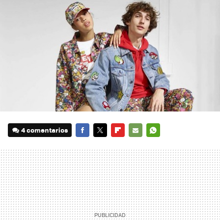
4 comentarios
FACEBOOK
TWITTER
FLIPBOARD
E-
WHATSAPP
MAIL