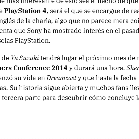
lle más interesante de esto sea el hecho de qu
de
PlayStation 4
, será el que se encargue de rea
inglés de la charla, algo que no parece mera co
nta que Sony ha mostrado interés en el pasado
solas PlayStation.
a de
Yu Suzuki
tendrá lugar el próximo mes de 
ers Conference 2014
y durará una hora.
She
enzó su vida en
Dreamcast
y que hasta la fecha
as. Su historia sigue abierta y muchos fans ll
tercera parte para descubrir cómo concluye l