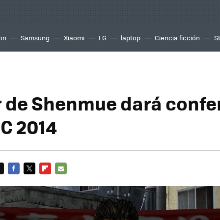
ion
Samsung
Xiaomi
LG
laptop
Ciencia ficción
S
 de Shenmue dará confe
DC 2014
FACEBOOK
TWITTER
FLIPBOARD
E-
MAIL