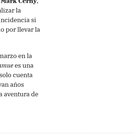
e
Mark Cerny
,
lizar la
incidencia si
 por llevar la
marzo en la
nmue
es una
 solo cuenta
evan años
a aventura de