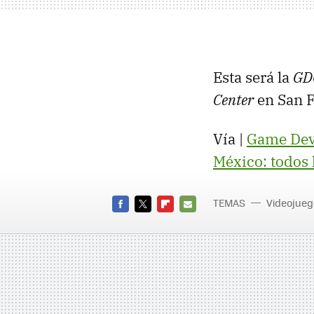
Esta será la
GD
Center
en San F
Vía |
Game Dev
México: todos 
TEMAS
Videojueg
FACEBOOK
TWITTER
FLIPBOARD
E-
MAIL