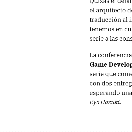
Quizás el deta
el arquitecto 
traducción al 
tenemos en cue
serie a las con
La conferenci
Game Develop
serie que com
con dos entreg
esperando una 
Ryo Hazuki
.