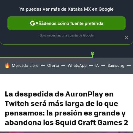
Ya puedes ver más de Xataka MX en Google
Añádenos como fuente preferida
PLAYSTATION
XBOX
NINTENDO
Twitt
Solo necesitas una cuenta de Google
×
HOY SE HABLA DE
Mercado Libre
Oferta
WhatsApp
IA
Samsung
La despedida de AuronPlay en
Twitch será más larga de lo que
pensamos: la presión es grande y
abandona los Squid Craft Games 2