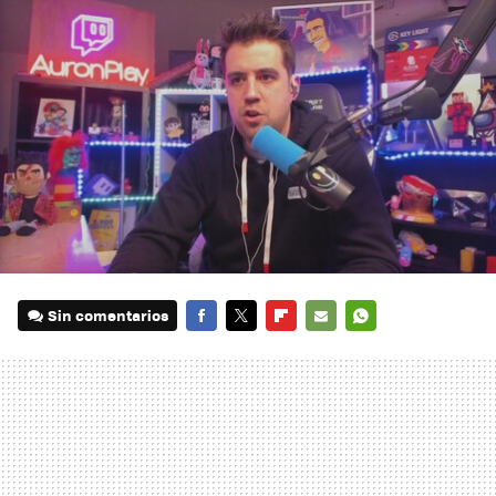
Sin comentarios
FACEBOOK
TWITTER
FLIPBOARD
E-
WHATSAPP
MAIL