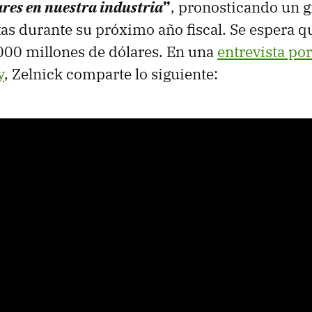
res en nuestra industria
”
, pronosticando un g
tas durante su próximo año fiscal. Se espera q
000 millones de dólares. En una
entrevista por
y
, Zelnick comparte lo siguiente: