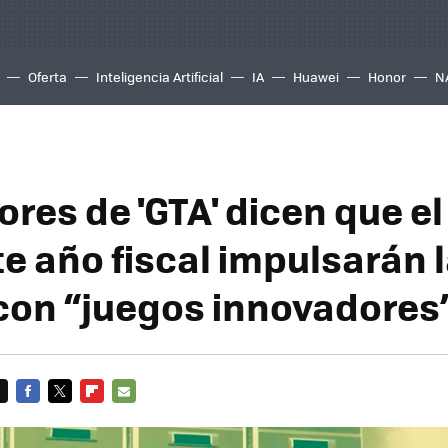
Oferta
Inteligencia Artificial
IA
Huawei
Honor
N
ores de 'GTA' dicen que el
te año fiscal impulsarán 
con “juegos innovadores
FACEBOOK
TWITTER
FLIPBOARD
E-
MAIL