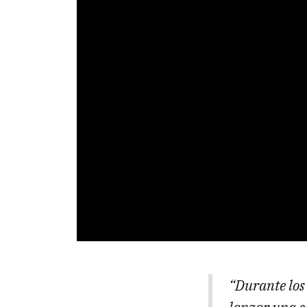
“Durante los
lanzar una c