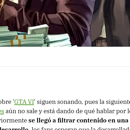
bre '
GTA VI
' siguen sonando, pues la siguient
es
aún no sale y está dando de qué hablar por l
riormente
se
llegó a filtrar contenido en un
esarrollo
, los fans esperan que la desarroll