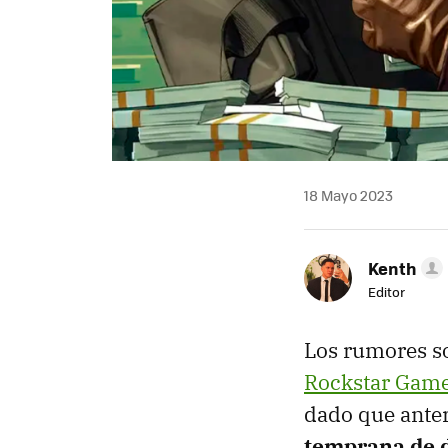
18 Mayo 2023
Kenth
Editor
Los rumores so
Rockstar Gam
dado que ante
temprana de d