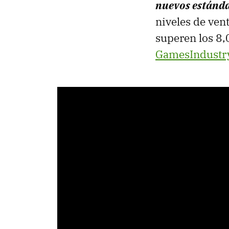
nuevos estánda
niveles de ven
superen los 8,
GamesIndustr