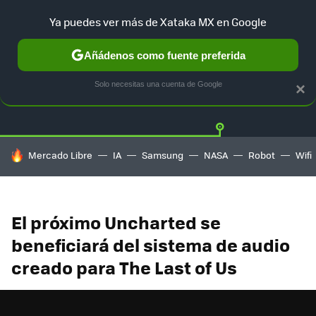
Ya puedes ver más de Xataka MX en Google
Añádenos como fuente preferida
Twitter
Fa
PLAYSTATION
XBOX
NINTENDO
Solo necesitas una cuenta de Google
×
HOY SE HABLA DE
Mercado Libre
IA
Samsung
NASA
Robot
Wifi
El próximo Uncharted se
beneficiará del sistema de audio
creado para The Last of Us