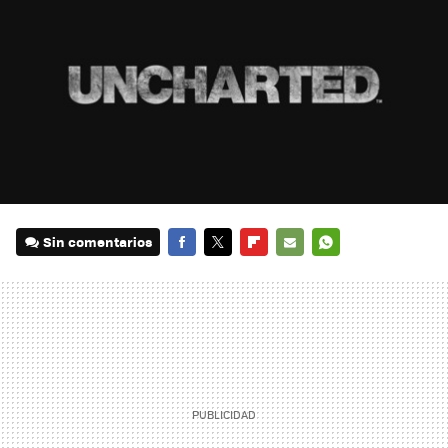
Sin comentarios
FACEBOOK
TWITTER
FLIPBOARD
E-
WHATSAPP
MAIL