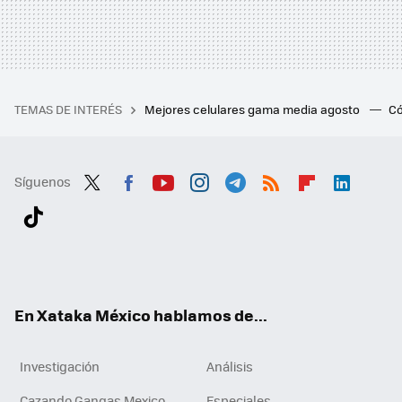
TEMAS DE INTERÉS
Mejores celulares gama media agosto
Có
Síguenos
Twit
Fac
You
Inst
Tele
RSS
Flip
Link
ter
ebo
tub
agr
gra
boa
edI
Tikt
ok
e
am
m
rd
n
ok
En Xataka México hablamos de...
Investigación
Análisis
Cazando Gangas Mexico
Especiales