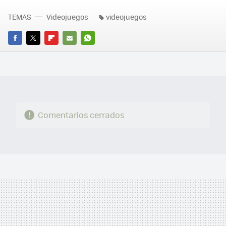
TEMAS
Videojuegos
videojuegos
FACEBOOK
TWITTER
FLIPBOARD
E-
WHATSAPP
MAIL
Comentarios cerrados