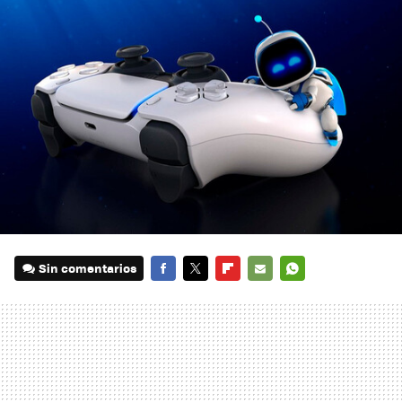
Sin comentarios
FACEBOOK
TWITTER
FLIPBOARD
E-
WHATSAPP
MAIL