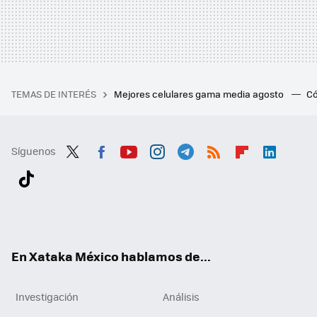
TEMAS DE INTERÉS
Mejores celulares gama media agosto
Có
Síguenos
Twit
Fac
You
Inst
Tele
RSS
Flip
Link
ter
ebo
tub
agr
gra
boa
edI
Tikt
ok
e
am
m
rd
n
ok
En Xataka México hablamos de...
Investigación
Análisis