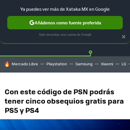
Ya puedes ver más de Xataka MX en Google
Añádenos como fuente preferida
Twitter
Fa
PLAYSTATION
XBOX
NINTENDO
Solo necesitas una cuenta de Google
×
HOY SE HABLA DE
Mercado Libre
Playstation
Samsung
Xiaomi
LG
Con este código de PSN podrás
tener cinco obsequios gratis para
PS5 y PS4