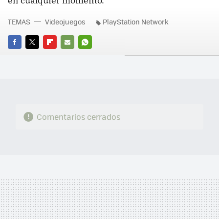
en cualquier momento.
TEMAS
Videojuegos
PlayStation Network
FACEBOOK
TWITTER
FLIPBOARD
E-
WHATSAPP
MAIL
Comentarios cerrados