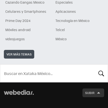
Cazando Gangas Mexico
Especiales
Celulares y Smartphones
Aplicaciones
Prime Day 2024
Tecnología en México
Móviles android
Telcel
videojuegos
México
VER MÁS TEMAS
BUSCA
SUBIR