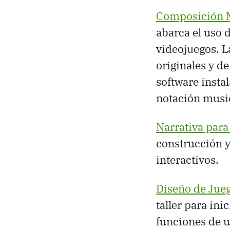
Composición M
abarca el uso 
videojuegos. L
originales y d
software insta
notación music
Narrativa para
construcción y 
interactivos.
Diseño de Jue
taller para ini
funciones de u