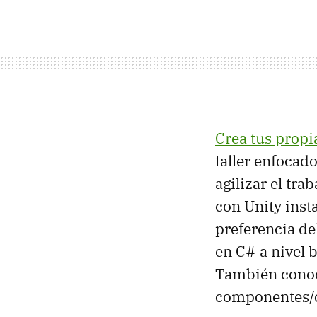
Crea tus propi
taller enfocad
agilizar el tr
con Unity inst
preferencia de
en C# a nivel 
También conoci
componentes/cl