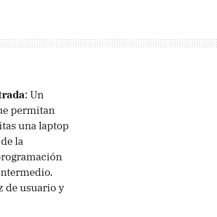
trada
: Un
que permitan
itas una laptop
de la
 programación
intermedio.
z de usuario y