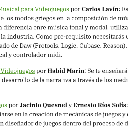
usical para Videojuegos
por
Carlos Lavín
: Es
de los modos griegos en la composición de mú
a diferencia enre música tonal y modal, utili
e la industria. Como pre-requisito necesitarás
lado de Daw (Protools, Logic, Cubase, Reason),
al y controlador midi.
 Videojuegos
por
Habid Marín
: Se te enseñará
desarrollo de la narrativa a través de los med
gos
por
Jacinto Quesnel
y
Ernesto Ríos Solís
ciarse en la creación de mecánicas de juegos y
n diseñador de juegos dentro del proceso de d