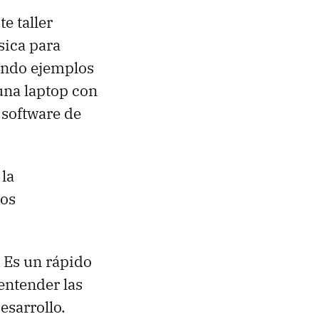
te taller
sica para
zando ejemplos
 una laptop con
 software de
 la
ios
: Es un rápido
 entender las
esarrollo.