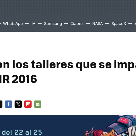
WhatsApp
IA
Samsung
Xiaomi
NASA
SpaceX
n los talleres que se imp
R 2016
FACEBOOK
TWITTER
FLIPBOARD
E-
MAIL