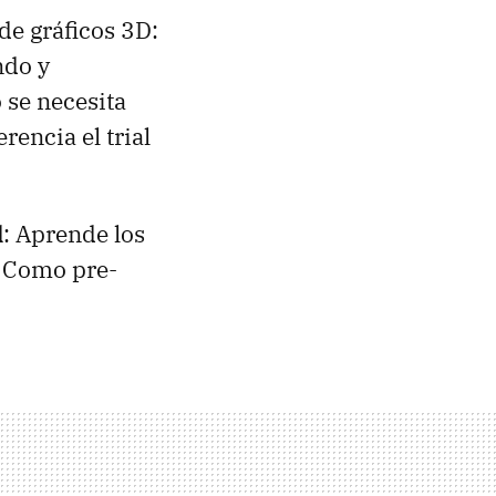
 de gráficos 3D:
ndo y
 se necesita
encia el trial
d
: Aprende los
. Como pre-
.