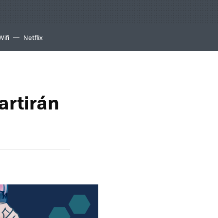
Wifi
Netflix
artirán