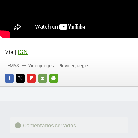
Vía |
IGN
TEMAS
Videojuegos
videojuegos
FACEBOOK
TWITTER
FLIPBOARD
E-
WHATSAPP
MAIL
Comentarios cerrados