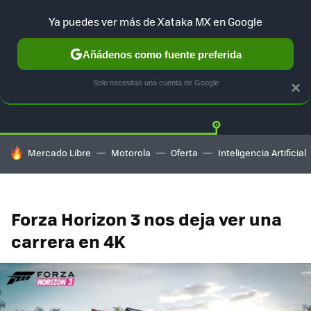
Ya puedes ver más de Xataka MX en Google
Añádenos como fuente preferida
Twitter
Fa
PLAYSTATION
XBOX
NINTENDO
Solo necesitas una cuenta de Google
×
HOY SE HABLA DE
Mercado Libre
Motorola
Oferta
Inteligencia Artificial
Forza Horizon 3 nos deja ver una
carrera en 4K