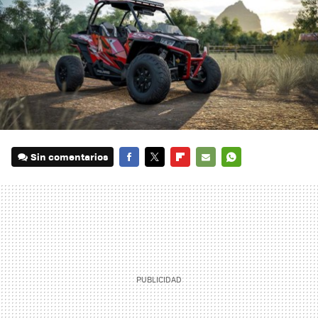
Sin comentarios
FACEBOOK
TWITTER
FLIPBOARD
E-
WHATSAPP
MAIL