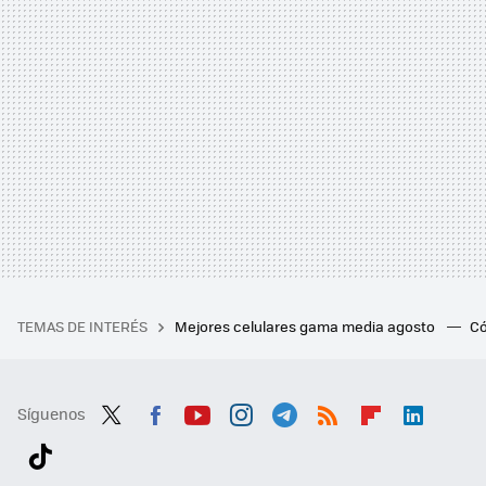
TEMAS DE INTERÉS
Mejores celulares gama media agosto
Có
Síguenos
Twit
Fac
You
Inst
Tele
RSS
Flip
Link
ter
ebo
tub
agr
gra
boa
edI