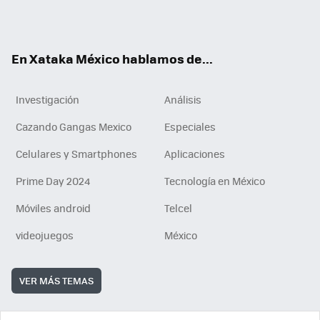
Tikt
ok
e
am
m
rd
n
ok
En Xataka México hablamos de...
Investigación
Análisis
Cazando Gangas Mexico
Especiales
Celulares y Smartphones
Aplicaciones
Prime Day 2024
Tecnología en México
Móviles android
Telcel
videojuegos
México
VER MÁS TEMAS