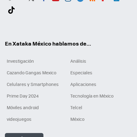
Twit
Fac
You
Inst
Tele
RSS
Flip
Link
ter
ebo
tub
agr
gra
boa
edI
Tikt
ok
e
am
m
rd
n
ok
En Xataka México hablamos de...
Investigación
Análisis
Cazando Gangas Mexico
Especiales
Celulares y Smartphones
Aplicaciones
Prime Day 2024
Tecnología en México
Móviles android
Telcel
videojuegos
México