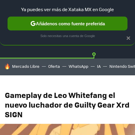
Ya puedes ver más de Xataka MX en Google
Añádenos como fuente preferida
Twitter
Fa
PLAYSTATION
XBOX
NINTENDO
Solo necesitas una cuenta de Google
×
HOY SE HABLA DE
Mercado Libre
Oferta
WhatsApp
IA
Nintendo Swi
Gameplay de Leo Whitefang el
nuevo luchador de Guilty Gear Xrd
SIGN