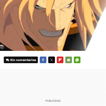
Sin comentarios
FACEBOOK
TWITTER
FLIPBOARD
E-
WHATSAPP
MAIL